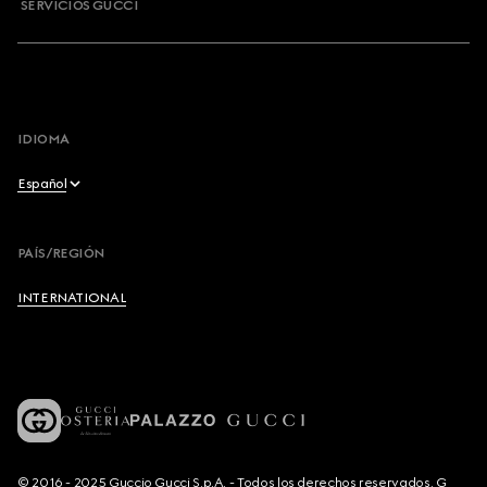
SERVICIOS GUCCI
IDIOMA
Español
English
PAÍS/REGIÓN
Français
INTERNATIONAL
Deutsch
Español
Italiano
© 2016 - 2025 Guccio Gucci S.p.A. - Todos los derechos reservados. G