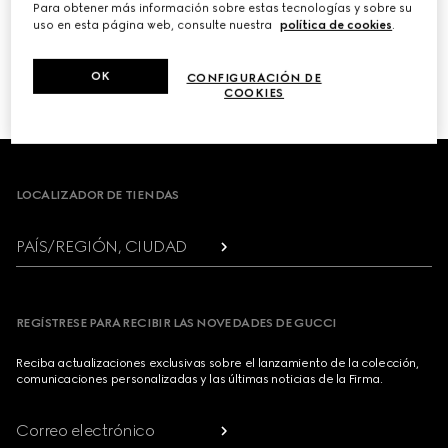
Para obtener más información sobre estas tecnologías y sobre su
uso en esta página web, consulte nuestra
política de cookies
.
PRÓXIMO
OK
CONFIGURACIÓN DE
1
/
3
COOKIES
Footer
LOCALIZADOR DE TIENDAS
PAÍS/REGIÓN, CIUDAD
REGÍSTRESE PARA RECIBIR LAS NOVEDADES DE GUCCI
Reciba actualizaciones exclusivas sobre el lanzamiento de la colección,
comunicaciones personalizadas y las últimas noticias de la Firma.
Correo electrónico