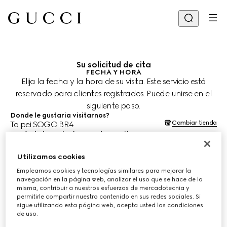
Su solicitud de cita
FECHA Y HORA
Elija la fecha y la hora de su visita. Este servicio está
reservado para clientes registrados. Puede unirse en el
siguiente paso.
Donde le gustaria visitarnos?
Cambiar tienda
Taipei SOGO BR4
¿Cuándo le gustaría agendar su cita?
Las fechas y horas se muestran en la hora local de la tienda (CST) y
están sujetas a la confirmación del equipo de asesoría de clientes.
Utilizamos cookies
11 ago. 2026
Empleamos cookies y tecnologías similares para mejorar la
navegación en la página web, analizar el uso que se hace de la
misma, contribuir a nuestros esfuerzos de mercadotecnia y
ELIJA EL HORARIO*
permitirle compartir nuestro contenido en sus redes sociales. Si
sigue utilizando esta página web, acepta usted las condiciones
de uso.