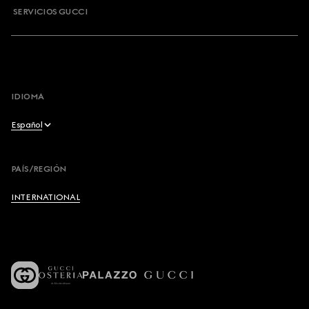
SERVICIOS GUCCI
IDIOMA
Español
English
PAÍS/REGIÓN
Français
INTERNATIONAL
Deutsch
Español
Italiano