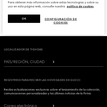
Para obtener más información sobre estas tecnologías y sobre su
uso en esta página web, consulte nuestra
política de cookies
.
PRÓXIMO
OK
CONFIGURACIÓN DE
COOKIES
1
/
3
Footer
LOCALIZADOR DE TIENDAS
PAÍS/REGIÓN, CIUDAD
REGÍSTRESE PARA RECIBIR LAS NOVEDADES DE GUCCI
Reciba actualizaciones exclusivas sobre el lanzamiento de la colección,
comunicaciones personalizadas y las últimas noticias de la Firma.
Correo electrónico