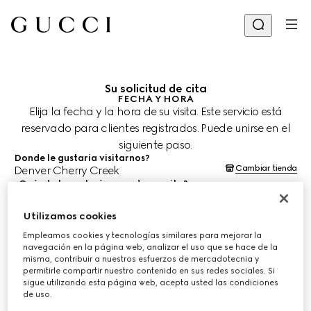
Su solicitud de cita
FECHA Y HORA
Elija la fecha y la hora de su visita. Este servicio está
reservado para clientes registrados. Puede unirse en el
siguiente paso.
Donde le gustaria visitarnos?
Cambiar tienda
Denver Cherry Creek
¿Cuándo le gustaría agendar su cita?
Las fechas y horas se muestran en la hora local de la tienda (MDT)
y están sujetas a la confirmación del equipo de asesoría de
clientes.
Utilizamos cookies
10 ago. 2026
Empleamos cookies y tecnologías similares para mejorar la
navegación en la página web, analizar el uso que se hace de la
misma, contribuir a nuestros esfuerzos de mercadotecnia y
permitirle compartir nuestro contenido en sus redes sociales. Si
ELIJA EL HORARIO*
sigue utilizando esta página web, acepta usted las condiciones
de uso.