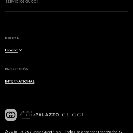
SERVICIOS GUCCI
IDIOMA
Español
English
PAÍS/REGIÓN
Français
INTERNATIONAL
Deutsch
Español
Italiano
© 2016 - 2025 Guccio Gucci S.p.A. - Todos los derechos reservados. G