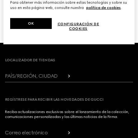
Para obtener más información sobre estas tecnologías y sobre su
uso en esta página web, consulte nuestra
política de cookies
.
PRÓXIMO
OK
CONFIGURACIÓN DE
1
/
3
COOKIES
Footer
LOCALIZADOR DE TIENDAS
PAÍS/REGIÓN, CIUDAD
REGÍSTRESE PARA RECIBIR LAS NOVEDADES DE GUCCI
Reciba actualizaciones exclusivas sobre el lanzamiento de la colección,
comunicaciones personalizadas y las últimas noticias de la Firma.
Correo electrónico