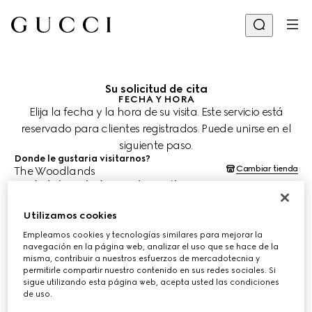
Su solicitud de cita
FECHA Y HORA
Elija la fecha y la hora de su visita. Este servicio está
reservado para clientes registrados. Puede unirse en el
siguiente paso.
Donde le gustaria visitarnos?
Cambiar tienda
The Woodlands
¿Cuándo le gustaría agendar su cita?
Las fechas y horas se muestran en la hora local de la tienda (EDT) y
están sujetas a la confirmación del equipo de asesoría de clientes.
Utilizamos cookies
8 ago. 2026
Empleamos cookies y tecnologías similares para mejorar la
navegación en la página web, analizar el uso que se hace de la
misma, contribuir a nuestros esfuerzos de mercadotecnia y
ELIJA EL HORARIO*
permitirle compartir nuestro contenido en sus redes sociales. Si
sigue utilizando esta página web, acepta usted las condiciones
de uso.