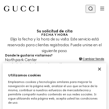
Su solicitud de cita
FECHA Y HORA
Elija la fecha y la hora de su visita. Este servicio está
reservado para clientes registrados. Puede unirse en el
siguiente paso.
Donde le gustaria visitarnos?
Cambiar tienda
Northpark Center
¿Cuándo le gustaría agendar su cita?
Las fechas y horas se muestran en la hora local de la tienda (CST) y
están sujetas a la confirmación del equipo de asesoría de clientes.
Utilizamos cookies
9 ago. 2026
Empleamos cookies y tecnologías similares para mejorar la
navegación en la página web, analizar el uso que se hace de la
misma, contribuir a nuestros esfuerzos de mercadotecnia y
ELIJA EL HORARIO*
permitirle compartir nuestro contenido en sus redes sociales. Si
sigue utilizando esta página web, acepta usted las condiciones
de uso.