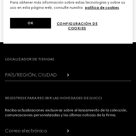
Para obtener más información sobre estas tecnologías y sobre su
uso en esta página web, consulte nuestra
política de cookies
.
PRÓXIMO
OK
CONFIGURACIÓN DE
1
/
3
COOKIES
Footer
LOCALIZADOR DE TIENDAS
PAÍS/REGIÓN, CIUDAD
REGÍSTRESE PARA RECIBIR LAS NOVEDADES DE GUCCI
Reciba actualizaciones exclusivas sobre el lanzamiento de la colección,
comunicaciones personalizadas y las últimas noticias de la Firma.
Correo electrónico