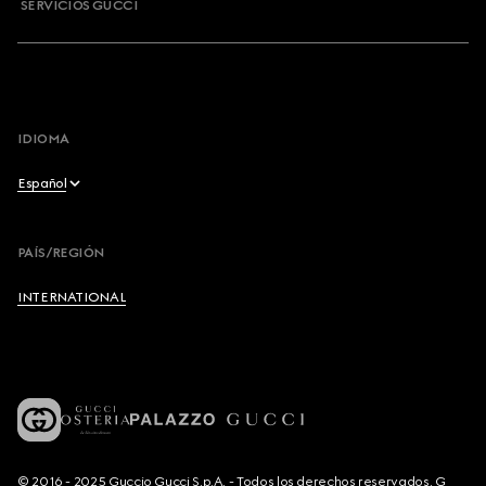
SERVICIOS GUCCI
IDIOMA
Español
English
PAÍS/REGIÓN
Français
INTERNATIONAL
Deutsch
Español
Italiano
© 2016 - 2025 Guccio Gucci S.p.A. - Todos los derechos reservados. G