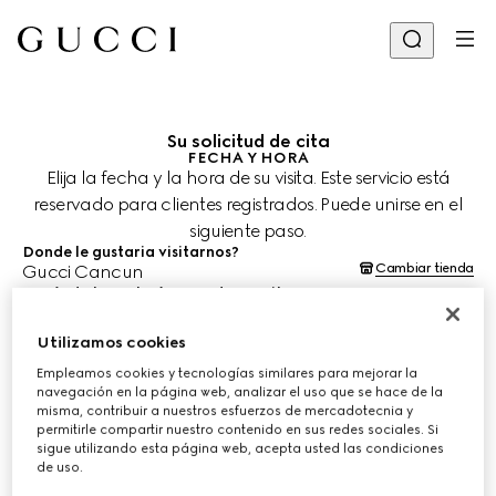
Su solicitud de cita
FECHA Y HORA
Elija la fecha y la hora de su visita. Este servicio está
reservado para clientes registrados. Puede unirse en el
siguiente paso.
Donde le gustaria visitarnos?
Cambiar tienda
Gucci Cancun
¿Cuándo le gustaría agendar su cita?
Las fechas y horas se muestran en la hora local de la tienda (EST) y
están sujetas a la confirmación del equipo de asesoría de clientes.
Utilizamos cookies
8 ago. 2026
Empleamos cookies y tecnologías similares para mejorar la
navegación en la página web, analizar el uso que se hace de la
misma, contribuir a nuestros esfuerzos de mercadotecnia y
ELIJA EL HORARIO*
permitirle compartir nuestro contenido en sus redes sociales. Si
sigue utilizando esta página web, acepta usted las condiciones
de uso.