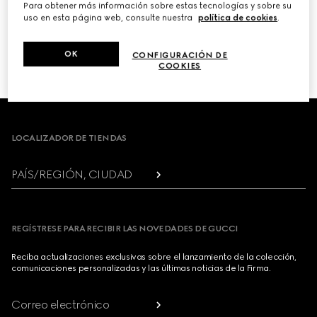
Para obtener más información sobre estas tecnologías y sobre su
uso en esta página web, consulte nuestra
política de cookies
.
PRÓXIMO
OK
CONFIGURACIÓN DE
1
/
3
COOKIES
Footer
LOCALIZADOR DE TIENDAS
PAÍS/REGIÓN, CIUDAD
REGÍSTRESE PARA RECIBIR LAS NOVEDADES DE GUCCI
Reciba actualizaciones exclusivas sobre el lanzamiento de la colección,
comunicaciones personalizadas y las últimas noticias de la Firma.
Correo electrónico