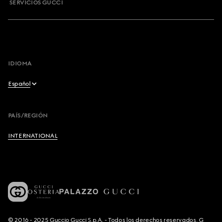
SERVICIOS GUCCI
IDIOMA
Español
English
PAÍS/REGIÓN
Français
INTERNATIONAL
Deutsch
Español
Italiano
© 2016 - 2025 Guccio Gucci S.p.A. - Todos los derechos reservados. G