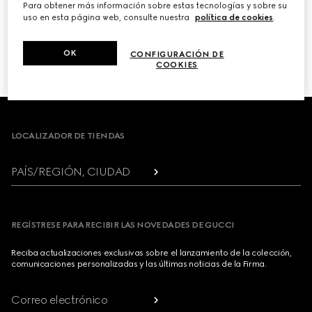
Para obtener más información sobre estas tecnologías y sobre su
uso en esta página web, consulte nuestra
política de cookies
.
PRÓXIMO
OK
CONFIGURACIÓN DE
1
/
3
COOKIES
Footer
LOCALIZADOR DE TIENDAS
PAÍS/REGIÓN, CIUDAD
REGÍSTRESE PARA RECIBIR LAS NOVEDADES DE GUCCI
Reciba actualizaciones exclusivas sobre el lanzamiento de la colección,
comunicaciones personalizadas y las últimas noticias de la Firma.
Correo electrónico