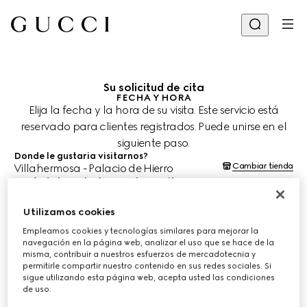
Su solicitud de cita
FECHA Y HORA
Elija la fecha y la hora de su visita. Este servicio está
reservado para clientes registrados. Puede unirse en el
siguiente paso.
Donde le gustaria visitarnos?
Cambiar tienda
Villahermosa - Palacio de Hierro
¿Cuándo le gustaría agendar su cita?
Las fechas y horas se muestran en la hora local de la tienda (CST) y
están sujetas a la confirmación del equipo de asesoría de clientes.
Utilizamos cookies
9 ago. 2026
Empleamos cookies y tecnologías similares para mejorar la
navegación en la página web, analizar el uso que se hace de la
misma, contribuir a nuestros esfuerzos de mercadotecnia y
ELIJA EL HORARIO*
permitirle compartir nuestro contenido en sus redes sociales. Si
sigue utilizando esta página web, acepta usted las condiciones
de uso.