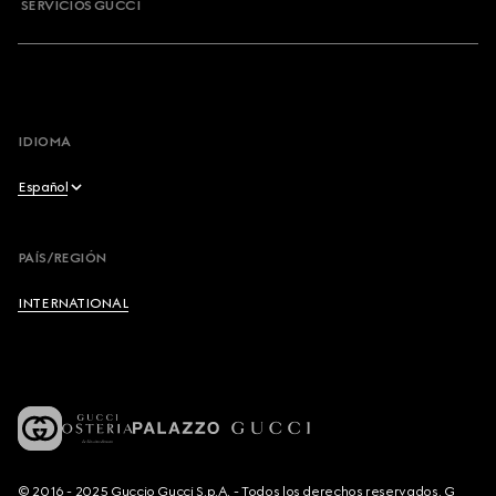
SERVICIOS GUCCI
IDIOMA
Español
English
PAÍS/REGIÓN
Français
INTERNATIONAL
Deutsch
Español
Italiano
© 2016 - 2025 Guccio Gucci S.p.A. - Todos los derechos reservados. G