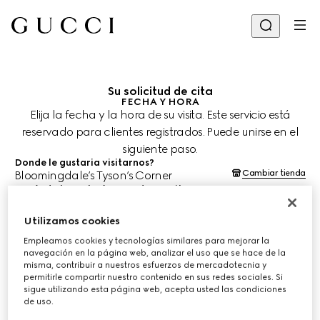
Su solicitud de cita
FECHA Y HORA
Elija la fecha y la hora de su visita. Este servicio está
reservado para clientes registrados. Puede unirse en el
siguiente paso.
Donde le gustaria visitarnos?
Cambiar tienda
Bloomingdale’s Tyson’s Corner
¿Cuándo le gustaría agendar su cita?
Las fechas y horas se muestran en la hora local de la tienda (EDT) y
están sujetas a la confirmación del equipo de asesoría de clientes.
Utilizamos cookies
11 ago. 2026
Empleamos cookies y tecnologías similares para mejorar la
navegación en la página web, analizar el uso que se hace de la
misma, contribuir a nuestros esfuerzos de mercadotecnia y
ELIJA EL HORARIO*
permitirle compartir nuestro contenido en sus redes sociales. Si
sigue utilizando esta página web, acepta usted las condiciones
de uso.