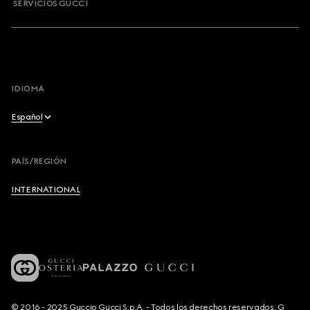
SERVICIOS GUCCI
IDIOMA
Español
English
PAÍS/REGIÓN
Français
INTERNATIONAL
Deutsch
Español
Italiano
© 2016 - 2025 Guccio Gucci S.p.A. - Todos los derechos reservados. G