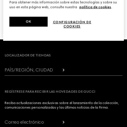
Para obtener más información sobre estas tecnologías y sobre su
uso en esta página web, consulte nuestra
política de cookies
.
PRÓXIMO
OK
CONFIGURACIÓN DE
1
/
3
COOKIES
Footer
LOCALIZADOR DE TIENDAS
PAÍS/REGIÓN, CIUDAD
REGÍSTRESE PARA RECIBIR LAS NOVEDADES DE GUCCI
Reciba actualizaciones exclusivas sobre el lanzamiento de la colección,
comunicaciones personalizadas y las últimas noticias de la Firma.
Correo electrónico