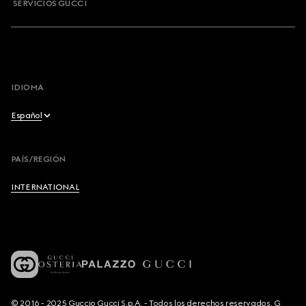
SERVICIOS GUCCI
IDIOMA
Español
English
PAÍS/REGIÓN
Français
INTERNATIONAL
Deutsch
Español
Italiano
© 2016 - 2025 Guccio Gucci S.p.A. - Todos los derechos reservados. G