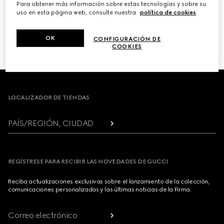
Para obtener más información sobre estas tecnologías y sobre su
uso en esta página web, consulte nuestra
política de cookies
.
PRÓXIMO
OK
CONFIGURACIÓN DE
1
/
3
COOKIES
Footer
LOCALIZADOR DE TIENDAS
PAÍS/REGIÓN, CIUDAD
REGÍSTRESE PARA RECIBIR LAS NOVEDADES DE GUCCI
Reciba actualizaciones exclusivas sobre el lanzamiento de la colección,
comunicaciones personalizadas y las últimas noticias de la Firma.
Correo electrónico