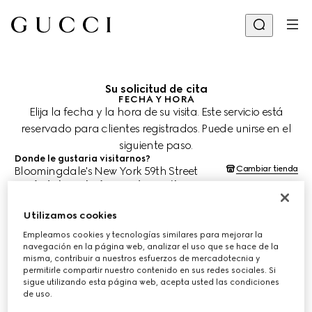
Su solicitud de cita
FECHA Y HORA
Elija la fecha y la hora de su visita. Este servicio está
reservado para clientes registrados. Puede unirse en el
siguiente paso.
Donde le gustaria visitarnos?
Cambiar tienda
Bloomingdale's New York 59th Street
¿Cuándo le gustaría agendar su cita?
Las fechas y horas se muestran en la hora local de la tienda (EDT) y
están sujetas a la confirmación del equipo de asesoría de clientes.
Utilizamos cookies
9 ago. 2026
Empleamos cookies y tecnologías similares para mejorar la
navegación en la página web, analizar el uso que se hace de la
misma, contribuir a nuestros esfuerzos de mercadotecnia y
ELIJA EL HORARIO*
permitirle compartir nuestro contenido en sus redes sociales. Si
sigue utilizando esta página web, acepta usted las condiciones
de uso.