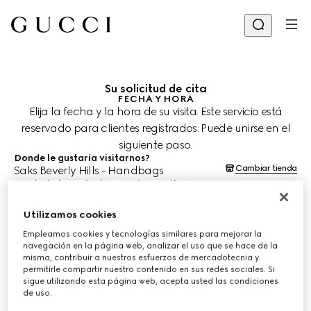
Su solicitud de cita
FECHA Y HORA
Elija la fecha y la hora de su visita. Este servicio está
reservado para clientes registrados. Puede unirse en el
siguiente paso.
Donde le gustaria visitarnos?
Cambiar tienda
Saks Beverly Hills - Handbags
¿Cuándo le gustaría agendar su cita?
Las fechas y horas se muestran en la hora local de la tienda (PST) y
están sujetas a la confirmación del equipo de asesoría de clientes.
Utilizamos cookies
9 ago. 2026
Empleamos cookies y tecnologías similares para mejorar la
navegación en la página web, analizar el uso que se hace de la
misma, contribuir a nuestros esfuerzos de mercadotecnia y
ELIJA EL HORARIO*
permitirle compartir nuestro contenido en sus redes sociales. Si
sigue utilizando esta página web, acepta usted las condiciones
de uso.