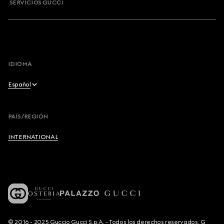
SERVICIOS GUCCI
IDIOMA
Español
English
PAÍS/REGIÓN
Français
INTERNATIONAL
Deutsch
Español
Italiano
© 2016 - 2025 Guccio Gucci S.p.A. - Todos los derechos reservados. G