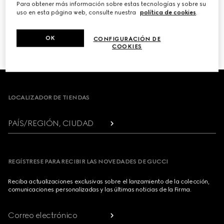
Para obtener más información sobre estas tecnologías y sobre su
uso en esta página web, consulte nuestra
política de cookies
.
PRÓXIMO
OK
CONFIGURACIÓN DE
1
/
3
COOKIES
Footer
LOCALIZADOR DE TIENDAS
PAÍS/REGIÓN, CIUDAD
REGÍSTRESE PARA RECIBIR LAS NOVEDADES DE GUCCI
Reciba actualizaciones exclusivas sobre el lanzamiento de la colección,
comunicaciones personalizadas y las últimas noticias de la Firma.
Correo electrónico