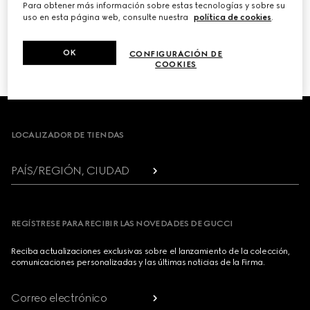
Para obtener más información sobre estas tecnologías y sobre su
uso en esta página web, consulte nuestra
política de cookies
.
PRÓXIMO
OK
CONFIGURACIÓN DE
1
/
3
COOKIES
Footer
LOCALIZADOR DE TIENDAS
PAÍS/REGIÓN, CIUDAD
REGÍSTRESE PARA RECIBIR LAS NOVEDADES DE GUCCI
Reciba actualizaciones exclusivas sobre el lanzamiento de la colección,
comunicaciones personalizadas y las últimas noticias de la Firma.
Correo electrónico