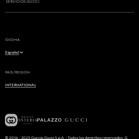
SERVICIOS GUCCI
IDIOMA
Español
English
PAÍS/REGIÓN
Français
INTERNATIONAL
Deutsch
Español
Italiano
© 2016 - 2025 Guccio Gucci S.p.A. - Todos los derechos reservados. G