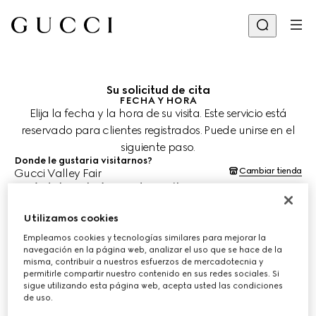
Su solicitud de cita
FECHA Y HORA
Elija la fecha y la hora de su visita. Este servicio está
reservado para clientes registrados. Puede unirse en el
siguiente paso.
Donde le gustaria visitarnos?
Cambiar tienda
Gucci Valley Fair
¿Cuándo le gustaría agendar su cita?
Las fechas y horas se muestran en la hora local de la tienda (PST) y
están sujetas a la confirmación del equipo de asesoría de clientes.
Utilizamos cookies
10 ago. 2026
Empleamos cookies y tecnologías similares para mejorar la
navegación en la página web, analizar el uso que se hace de la
misma, contribuir a nuestros esfuerzos de mercadotecnia y
ELIJA EL HORARIO*
permitirle compartir nuestro contenido en sus redes sociales. Si
sigue utilizando esta página web, acepta usted las condiciones
de uso.