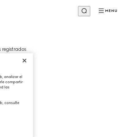
MENU
s registrados.
Cambiar tienda
, analizar el
firmación del
rle compartir
ed las
b, consulte
PRÓXIMO