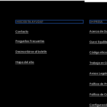
Footer
¿NECESITA AYUDA?
EMPRESA
Acerca de G
Contacto
Preguntas Frecuentes
Gucci Equili
Desinscribirse al boletín
Código ético
Mapa del sitio
Trabaja en G
Avisos Legal
Política de P
Política de C
Configuració