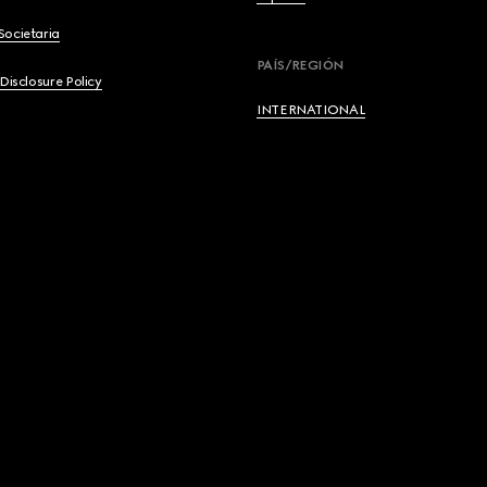
Societaria
English
PAÍS/REGIÓN
 Disclosure Policy
Français
INTERNATIONAL
Deutsch
Español
Italiano
Русский