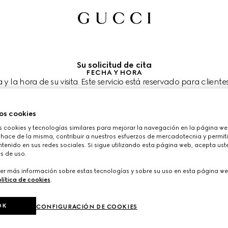
Su solicitud de cita
FECHA Y HORA
a y la hora de su visita. Este servicio está reservado para cliente
Puede unirse en el siguiente paso.
ia visitarnos?
os cookies
taría agendar su cita?
cookies y tecnologías similares para mejorar la navegación en la página web
s se muestran en la hora local de la tienda (MDT) y están sujetas a la con
ía de clientes.
 hace de la misma, contribuir a nuestros esfuerzos de mercadotecnia y permiti
tenido en sus redes sociales. Si sigue utilizando esta página web, acepta ust
 2026
ELIJA EL HORARIO*
s de uso.
er más información sobre estas tecnologías y sobre su uso en esta página we
lítica de cookies
.
OK
CONFIGURACIÓN DE COOKIES