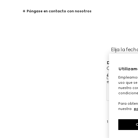
Póngase en contacto con nosotros
Elija la fech
Donde le gustar
Gucci Aspen
Utilizam
¿Cuándo le gus
Empleamos 
Las fechas y hora
equipo de asesor
uso que se
nuestro con
9 ago.
condicione
Para obten
nuestra
po
1
/
3