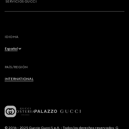
SERVICIOS GUCCI
IDIOMA
Español
English
PAÍS/REGIÓN
Français
INTERNATIONAL
Deutsch
Español
Italiano
© 2016 - 2025 Guccio Gucci S.p.A. - Todos los derechos reservados. G