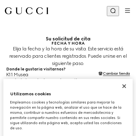
Su solicitud de cita
FECHA Y HORA
Elija la fecha y la hora de su visita. Este servicio está
reservado para clientes registrados. Puede unirse en el
siguiente paso.
Donde le gustaria visitarnos?
Cambiar tienda
K11 Musea
¿Cuándo le gustaría agendar su cita?
Las fechas y horas se muestran en la hora local de la tienda (HKT) y
están sujetas a la confirmación del equipo de asesoría de clientes.
Utilizamos cookies
8 ago. 2026
Empleamos cookies y tecnologías similares para mejorar la
navegación en la página web, analizar el uso que se hace de la
misma, contribuir a nuestros esfuerzos de mercadotecnia y
ELIJA EL HORARIO*
permitirle compartir nuestro contenido en sus redes sociales. Si
sigue utilizando esta página web, acepta usted las condiciones
de uso.