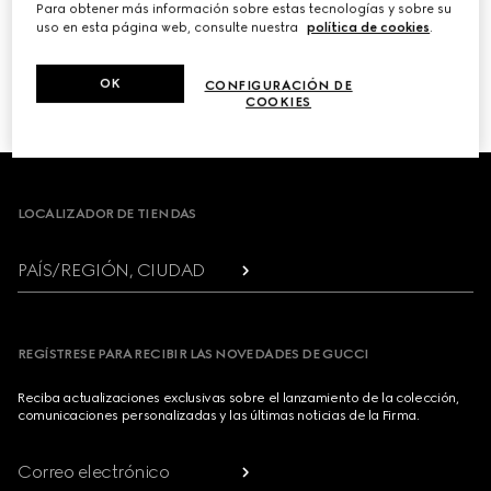
Para obtener más información sobre estas tecnologías y sobre su
uso en esta página web, consulte nuestra
política de cookies
.
PRÓXIMO
OK
CONFIGURACIÓN DE
1
/
3
COOKIES
Footer
LOCALIZADOR DE TIENDAS
PAÍS/REGIÓN, CIUDAD
REGÍSTRESE PARA RECIBIR LAS NOVEDADES DE GUCCI
Reciba actualizaciones exclusivas sobre el lanzamiento de la colección,
comunicaciones personalizadas y las últimas noticias de la Firma.
Correo electrónico