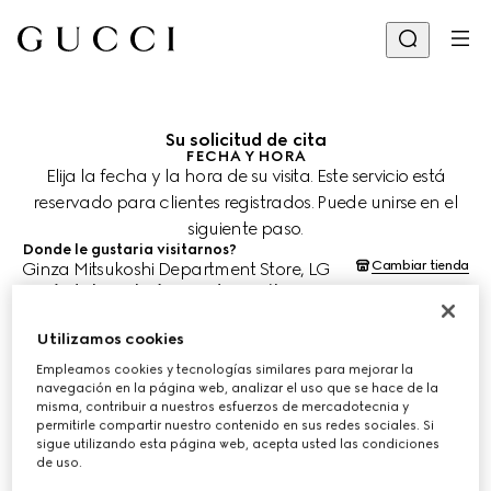
Su solicitud de cita
FECHA Y HORA
Elija la fecha y la hora de su visita. Este servicio está
reservado para clientes registrados. Puede unirse en el
siguiente paso.
Donde le gustaria visitarnos?
Cambiar tienda
Ginza Mitsukoshi Department Store, LG
¿Cuándo le gustaría agendar su cita?
Las fechas y horas se muestran en la hora local de la tienda (JST) y
están sujetas a la confirmación del equipo de asesoría de clientes.
Utilizamos cookies
10 ago. 2026
Empleamos cookies y tecnologías similares para mejorar la
navegación en la página web, analizar el uso que se hace de la
misma, contribuir a nuestros esfuerzos de mercadotecnia y
ELIJA EL HORARIO*
permitirle compartir nuestro contenido en sus redes sociales. Si
sigue utilizando esta página web, acepta usted las condiciones
de uso.