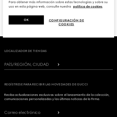
Para obtener más información sobre estas tecnologías y sobre su
uso en esta página web, consulte nuestra
política de cookies
.
PRÓXIMO
OK
CONFIGURACIÓN DE
1
/
3
COOKIES
Footer
LOCALIZADOR DE TIENDAS
PAÍS/REGIÓN, CIUDAD
REGÍSTRESE PARA RECIBIR LAS NOVEDADES DE GUCCI
Reciba actualizaciones exclusivas sobre el lanzamiento de la colección,
comunicaciones personalizadas y las últimas noticias de la Firma.
Correo electrónico