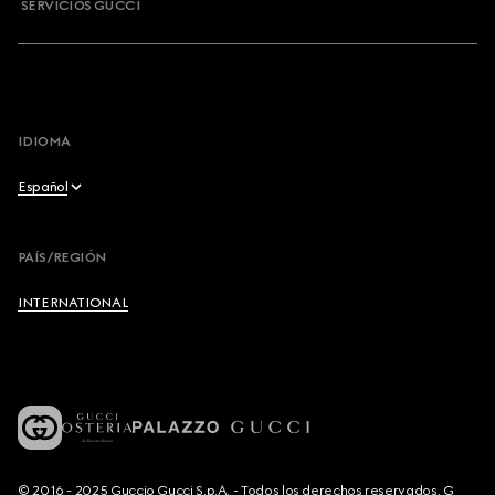
SERVICIOS GUCCI
IDIOMA
Español
English
PAÍS/REGIÓN
Français
INTERNATIONAL
Deutsch
Español
Italiano
© 2016 - 2025 Guccio Gucci S.p.A. - Todos los derechos reservados. G