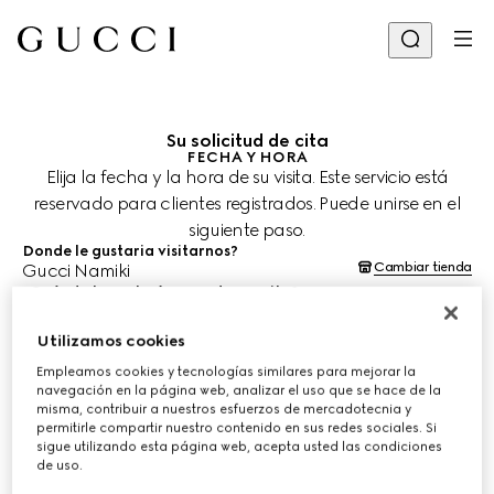
Su solicitud de cita
FECHA Y HORA
Elija la fecha y la hora de su visita. Este servicio está
reservado para clientes registrados. Puede unirse en el
siguiente paso.
Donde le gustaria visitarnos?
Cambiar tienda
Gucci Namiki
¿Cuándo le gustaría agendar su cita?
Las fechas y horas se muestran en la hora local de la tienda (JST) y
están sujetas a la confirmación del equipo de asesoría de clientes.
Utilizamos cookies
9 ago. 2026
Empleamos cookies y tecnologías similares para mejorar la
navegación en la página web, analizar el uso que se hace de la
misma, contribuir a nuestros esfuerzos de mercadotecnia y
ELIJA EL HORARIO*
permitirle compartir nuestro contenido en sus redes sociales. Si
sigue utilizando esta página web, acepta usted las condiciones
de uso.