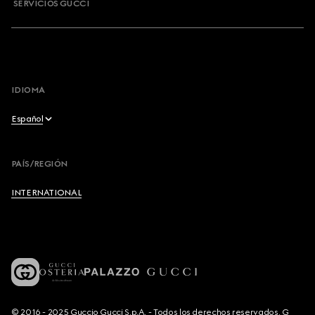
SERVICIOS GUCCI
IDIOMA
Español
English
PAÍS/REGIÓN
Français
INTERNATIONAL
Deutsch
Español
Italiano
© 2016 - 2025 Guccio Gucci S.p.A. - Todos los derechos reservados. G