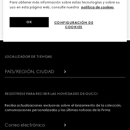
Para obtener más información sobre estas tecnologías y sobre su
uso en esta página web, consulte nuestra
política de cookies
.
PRÓXIMO
OK
CONFIGURACIÓN DE
1
/
3
COOKIES
Footer
LOCALIZADOR DE TIENDAS
PAÍS/REGIÓN, CIUDAD
REGÍSTRESE PARA RECIBIR LAS NOVEDADES DE GUCCI
Reciba actualizaciones exclusivas sobre el lanzamiento de la colección,
comunicaciones personalizadas y las últimas noticias de la Firma.
Correo electrónico