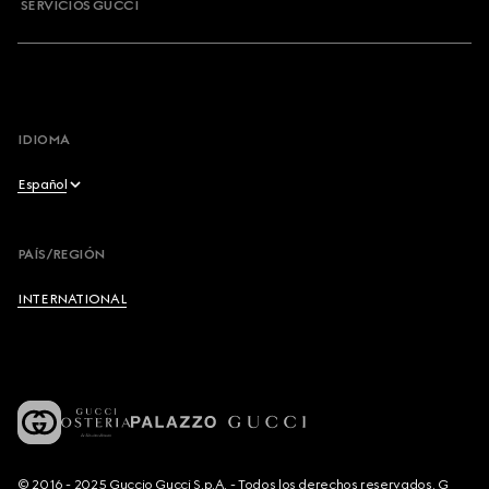
SERVICIOS GUCCI
IDIOMA
Español
English
PAÍS/REGIÓN
Français
INTERNATIONAL
Deutsch
Español
Italiano
© 2016 - 2025 Guccio Gucci S.p.A. - Todos los derechos reservados. G