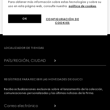
Para obtener más información sobre estas tecnologías y sobre su
uso en esta página web, consulte nuestra
política de cookies
.
PRÓXIMO
OK
CONFIGURACIÓN DE
1
/
3
COOKIES
Footer
LOCALIZADOR DE TIENDAS
PAÍS/REGIÓN, CIUDAD
REGÍSTRESE PARA RECIBIR LAS NOVEDADES DE GUCCI
Reciba actualizaciones exclusivas sobre el lanzamiento de la colección,
comunicaciones personalizadas y las últimas noticias de la Firma.
Correo electrónico