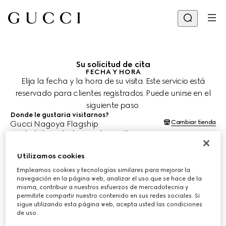
Su solicitud de cita
FECHA Y HORA
Elija la fecha y la hora de su visita. Este servicio está
reservado para clientes registrados. Puede unirse en el
siguiente paso.
Donde le gustaria visitarnos?
Cambiar tienda
Gucci Nagoya Flagship
¿Cuándo le gustaría agendar su cita?
Las fechas y horas se muestran en la hora local de la tienda (JST) y
están sujetas a la confirmación del equipo de asesoría de clientes.
Utilizamos cookies
11 ago. 2026
Empleamos cookies y tecnologías similares para mejorar la
navegación en la página web, analizar el uso que se hace de la
misma, contribuir a nuestros esfuerzos de mercadotecnia y
ELIJA EL HORARIO*
permitirle compartir nuestro contenido en sus redes sociales. Si
sigue utilizando esta página web, acepta usted las condiciones
de uso.