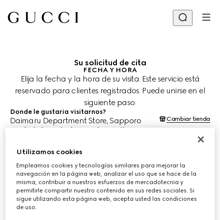
Su solicitud de cita
FECHA Y HORA
Elija la fecha y la hora de su visita. Este servicio está
reservado para clientes registrados. Puede unirse en el
siguiente paso.
Donde le gustaria visitarnos?
Cambiar tienda
Daimaru Department Store, Sapporo
¿Cuándo le gustaría agendar su cita?
Las fechas y horas se muestran en la hora local de la tienda (JST) y
están sujetas a la confirmación del equipo de asesoría de clientes.
Utilizamos cookies
12 ago. 2026
Empleamos cookies y tecnologías similares para mejorar la
navegación en la página web, analizar el uso que se hace de la
misma, contribuir a nuestros esfuerzos de mercadotecnia y
ELIJA EL HORARIO*
permitirle compartir nuestro contenido en sus redes sociales. Si
sigue utilizando esta página web, acepta usted las condiciones
de uso.