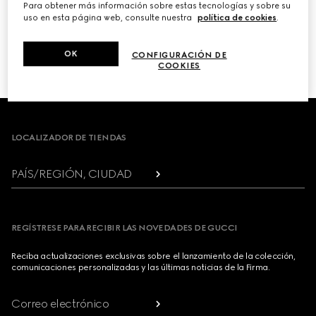
Para obtener más información sobre estas tecnologías y sobre su
uso en esta página web, consulte nuestra
política de cookies
.
PRÓXIMO
OK
CONFIGURACIÓN DE
1
/
3
COOKIES
Footer
LOCALIZADOR DE TIENDAS
PAÍS/REGIÓN, CIUDAD
REGÍSTRESE PARA RECIBIR LAS NOVEDADES DE GUCCI
Reciba actualizaciones exclusivas sobre el lanzamiento de la colección,
comunicaciones personalizadas y las últimas noticias de la Firma.
Correo electrónico