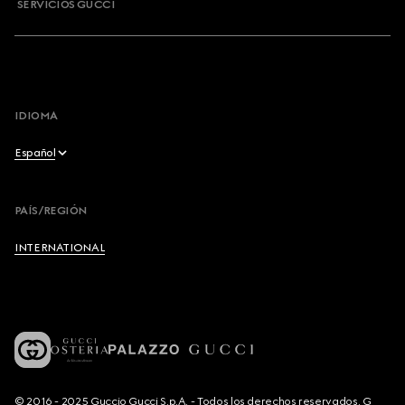
SERVICIOS GUCCI
IDIOMA
Español
English
PAÍS/REGIÓN
Français
INTERNATIONAL
Deutsch
Español
Italiano
© 2016 - 2025 Guccio Gucci S.p.A. - Todos los derechos reservados. G