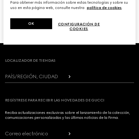
Para obtener más información sobre estas tecnologías y sobre su
uso en esta página web, consulte nuestra
política de cookies
.
PRÓXIMO
OK
CONFIGURACIÓN DE
1
/
3
COOKIES
Footer
LOCALIZADOR DE TIENDAS
PAÍS/REGIÓN, CIUDAD
REGÍSTRESE PARA RECIBIR LAS NOVEDADES DE GUCCI
Reciba actualizaciones exclusivas sobre el lanzamiento de la colección,
comunicaciones personalizadas y las últimas noticias de la Firma.
Correo electrónico