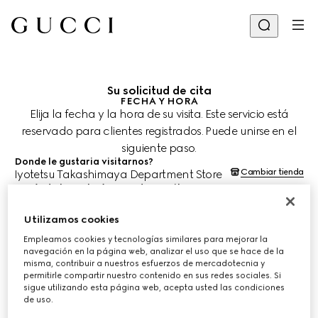
Su solicitud de cita
FECHA Y HORA
Elija la fecha y la hora de su visita. Este servicio está
reservado para clientes registrados. Puede unirse en el
siguiente paso.
Donde le gustaria visitarnos?
Cambiar tienda
Iyotetsu Takashimaya Department Store
¿Cuándo le gustaría agendar su cita?
Las fechas y horas se muestran en la hora local de la tienda (JST) y
están sujetas a la confirmación del equipo de asesoría de clientes.
Utilizamos cookies
10 ago. 2026
Empleamos cookies y tecnologías similares para mejorar la
navegación en la página web, analizar el uso que se hace de la
misma, contribuir a nuestros esfuerzos de mercadotecnia y
ELIJA EL HORARIO*
permitirle compartir nuestro contenido en sus redes sociales. Si
sigue utilizando esta página web, acepta usted las condiciones
de uso.