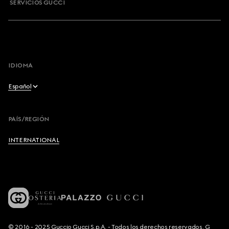
SERVICIOS GUCCI
IDIOMA
Español
English
PAÍS/REGIÓN
Français
INTERNATIONAL
Deutsch
Español
Italiano
© 2016 - 2025 Guccio Gucci S.p.A. - Todos los derechos reservados. G