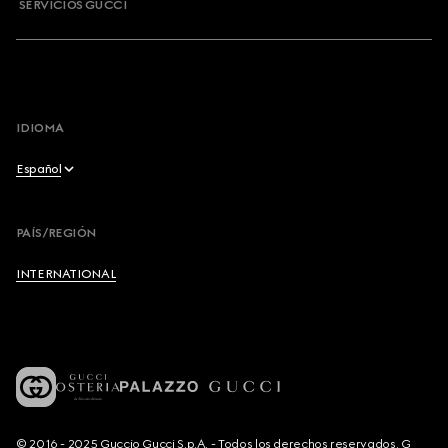
SERVICIOS GUCCI
IDIOMA
Español
English
PAÍS/REGIÓN
Français
INTERNATIONAL
Deutsch
Español
Italiano
© 2016 - 2025 Guccio Gucci S.p.A. - Todos los derechos reservados. G