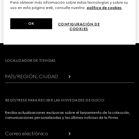
Para obtener más información sobre estas tecnologías y sobre su
uso en esta página web, consulte nuestra
política de cookies
.
PRÓXIMO
OK
CONFIGURACIÓN DE
1
/
3
COOKIES
Footer
LOCALIZADOR DE TIENDAS
PAÍS/REGIÓN, CIUDAD
REGÍSTRESE PARA RECIBIR LAS NOVEDADES DE GUCCI
Reciba actualizaciones exclusivas sobre el lanzamiento de la colección,
comunicaciones personalizadas y las últimas noticias de la Firma.
Correo electrónico