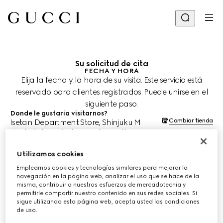
Su solicitud de cita
FECHA Y HORA
Elija la fecha y la hora de su visita. Este servicio está
reservado para clientes registrados. Puede unirse en el
siguiente paso.
Donde le gustaria visitarnos?
Cambiar tienda
Isetan Department Store, Shinjuku M
¿Cuándo le gustaría agendar su cita?
Las fechas y horas se muestran en la hora local de la tienda (JST) y
están sujetas a la confirmación del equipo de asesoría de clientes.
Utilizamos cookies
11 ago. 2026
Empleamos cookies y tecnologías similares para mejorar la
navegación en la página web, analizar el uso que se hace de la
misma, contribuir a nuestros esfuerzos de mercadotecnia y
ELIJA EL HORARIO*
permitirle compartir nuestro contenido en sus redes sociales. Si
sigue utilizando esta página web, acepta usted las condiciones
de uso.