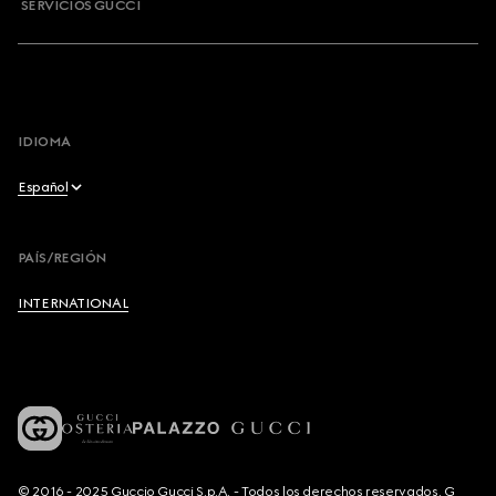
SERVICIOS GUCCI
IDIOMA
Español
English
PAÍS/REGIÓN
Français
INTERNATIONAL
Deutsch
Español
Italiano
© 2016 - 2025 Guccio Gucci S.p.A. - Todos los derechos reservados. G