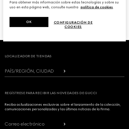
Para obtener más información sobre estas tecnologías y sobre su
uso en esta página web, consulte nuestra
política de cookies
.
PRÓXIMO
OK
CONFIGURACIÓN DE
1
/
3
COOKIES
Footer
LOCALIZADOR DE TIENDAS
PAÍS/REGIÓN, CIUDAD
REGÍSTRESE PARA RECIBIR LAS NOVEDADES DE GUCCI
Reciba actualizaciones exclusivas sobre el lanzamiento de la colección,
comunicaciones personalizadas y las últimas noticias de la Firma.
Correo electrónico