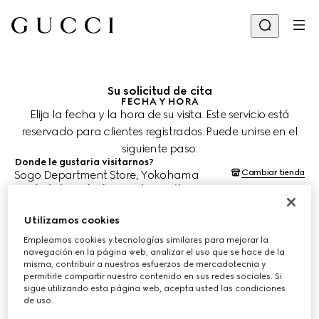
Su solicitud de cita
FECHA Y HORA
Elija la fecha y la hora de su visita. Este servicio está
reservado para clientes registrados. Puede unirse en el
siguiente paso.
Donde le gustaria visitarnos?
Cambiar tienda
Sogo Department Store, Yokohama
¿Cuándo le gustaría agendar su cita?
Las fechas y horas se muestran en la hora local de la tienda (JST) y
están sujetas a la confirmación del equipo de asesoría de clientes.
Utilizamos cookies
9 ago. 2026
Empleamos cookies y tecnologías similares para mejorar la
navegación en la página web, analizar el uso que se hace de la
misma, contribuir a nuestros esfuerzos de mercadotecnia y
ELIJA EL HORARIO*
permitirle compartir nuestro contenido en sus redes sociales. Si
sigue utilizando esta página web, acepta usted las condiciones
de uso.