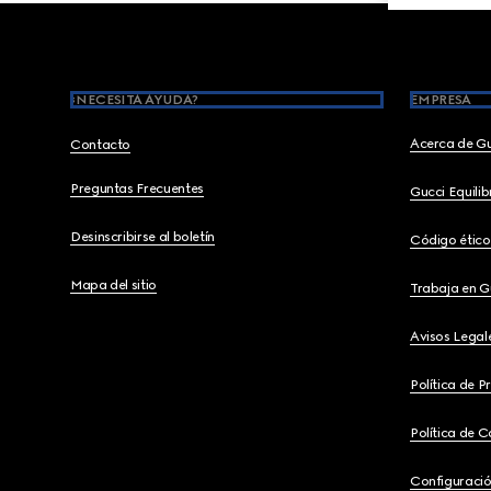
Footer
¿NECESITA AYUDA?
EMPRESA
Acerca de G
Contacto
Preguntas Frecuentes
Gucci Equili
Desinscribirse al boletín
Código ético
Mapa del sitio
Trabaja en G
Avisos Legal
Política de P
Política de C
Configuració