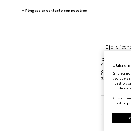
Póngase en contacto con nosotros
Elija la fech
Donde le gustar
Gucci Osaka 
Utilizam
¿Cuándo le gus
Empleamos 
Las fechas y hora
equipo de asesor
uso que se
nuestro con
9 ago.
condicione
Para obten
nuestra
po
1
/
3