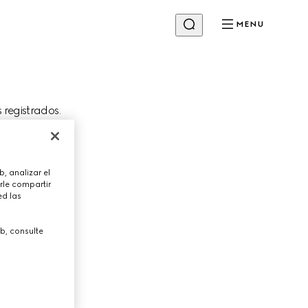
MENU
s registrados.
Cambiar tienda
, analizar el
irmación del
rle compartir
ed las
b, consulte
PRÓXIMO