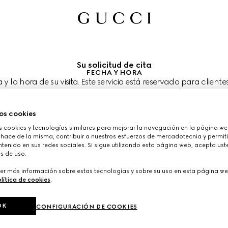
Su solicitud de cita
FECHA Y HORA
a y la hora de su visita. Este servicio está reservado para cliente
Puede unirse en el siguiente paso.
ia visitarnos?
Flagship
os cookies
taría agendar su cita?
cookies y tecnologías similares para mejorar la navegación en la página web
s se muestran en la hora local de la tienda (JST) y están sujetas a la conf
ía de clientes.
 hace de la misma, contribuir a nuestros esfuerzos de mercadotecnia y permiti
tenido en sus redes sociales. Si sigue utilizando esta página web, acepta ust
 2026
ELIJA EL HORARIO*
s de uso.
er más información sobre estas tecnologías y sobre su uso en esta página we
lítica de cookies
.
OK
CONFIGURACIÓN DE COOKIES