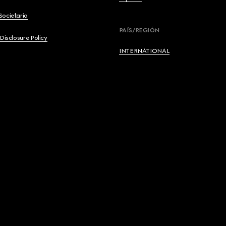
Societaria
English
PAÍS/REGIÓN
 Disclosure Policy
Français
INTERNATIONAL
Deutsch
Español
Italiano
Русский