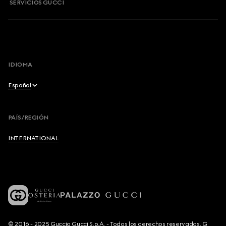
SERVICIOS GUCCI
IDIOMA
Español
English
PAÍS/REGIÓN
Français
INTERNATIONAL
Deutsch
Español
Italiano
© 2016 - 2025 Guccio Gucci S.p.A. - Todos los derechos reservados. G