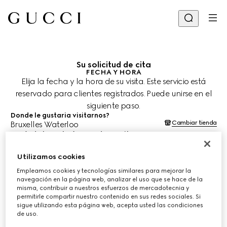
Su solicitud de cita
FECHA Y HORA
Elija la fecha y la hora de su visita. Este servicio está
reservado para clientes registrados. Puede unirse en el
siguiente paso.
Donde le gustaria visitarnos?
Cambiar tienda
Bruxelles Waterloo
¿Cuándo le gustaría agendar su cita?
Las fechas y horas se muestran en la hora local de la tienda (ECT) y
están sujetas a la confirmación del equipo de asesoría de clientes.
Utilizamos cookies
8 ago. 2026
Empleamos cookies y tecnologías similares para mejorar la
navegación en la página web, analizar el uso que se hace de la
misma, contribuir a nuestros esfuerzos de mercadotecnia y
ELIJA EL HORARIO*
permitirle compartir nuestro contenido en sus redes sociales. Si
sigue utilizando esta página web, acepta usted las condiciones
de uso.