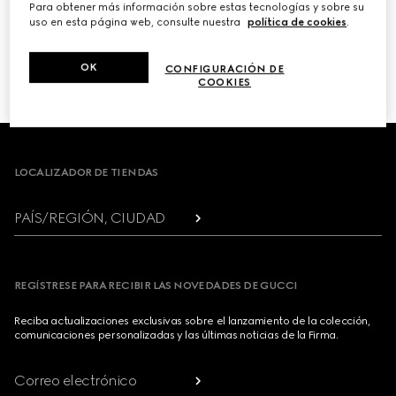
Para obtener más información sobre estas tecnologías y sobre su
uso en esta página web, consulte nuestra
política de cookies
.
PRÓXIMO
OK
CONFIGURACIÓN DE
1
/
3
COOKIES
Footer
LOCALIZADOR DE TIENDAS
PAÍS/REGIÓN, CIUDAD
REGÍSTRESE PARA RECIBIR LAS NOVEDADES DE GUCCI
Reciba actualizaciones exclusivas sobre el lanzamiento de la colección,
comunicaciones personalizadas y las últimas noticias de la Firma.
Correo electrónico