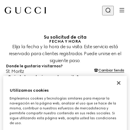
Su solicitud de cita
FECHA Y HORA
Elija la fecha y la hora de su visita. Este servicio está
reservado para clientes registrados. Puede unirse en el
siguiente paso.
Donde le gustaria visitarnos?
Cambiar tienda
St. Moritz
¿Cuándo le gustaría agendar su cita?
Las fechas y horas se muestran en la hora local de la tienda (CEST)
y están sujetas a la confirmación del equipo de asesoría de
clientes.
Utilizamos cookies
8 ago. 2026
Empleamos cookies y tecnologías similares para mejorar la
navegación en la página web, analizar el uso que se hace de la
misma, contribuir a nuestros esfuerzos de mercadotecnia y
permitirle compartir nuestro contenido en sus redes sociales. Si
ELIJA EL HORARIO*
sigue utilizando esta página web, acepta usted las condiciones
de uso.