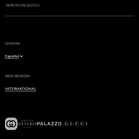
SERVICIOS GUCCI
IDIOMA
Español
English
PAÍS/REGIÓN
Français
INTERNATIONAL
Deutsch
Español
Italiano