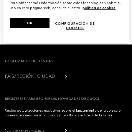
Para obtener más información sobre estas tecnologías y sobre su
uso en esta página web, consulte nuestra
política de cookies
.
PRÓXIMO
OK
CONFIGURACIÓN DE
COOKIES
1
/
3
Footer
LOCALIZADOR DE TIENDAS
PAÍS/REGIÓN, CIUDAD
REGÍSTRESE PARA RECIBIR LAS NOVEDADES DE GUCCI
Reciba actualizaciones exclusivas sobre el lanzamiento de la colección,
comunicaciones personalizadas y las últimas noticias de la Firma.
Correo electrónico