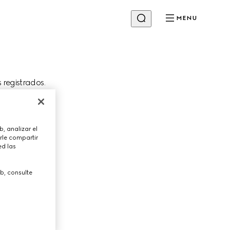
MENU
s registrados.
Cambiar tienda
, analizar el
irmación del
rle compartir
ed las
b, consulte
PRÓXIMO