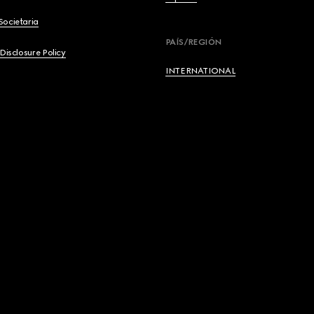
Societaria
English
PAÍS/REGIÓN
 Disclosure Policy
Français
INTERNATIONAL
Deutsch
Español
Italiano
Русский