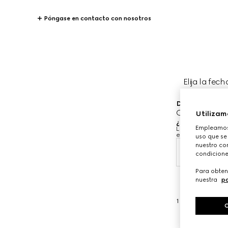
Póngase en contacto con nosotros
Elija la fech
Donde le gustar
Gucci London
Utilizam
¿Cuándo le gus
Empleamos 
Las fechas y hora
equipo de asesor
uso que se
nuestro con
8 ago.
condicione
Para obten
nuestra
po
1
/
3