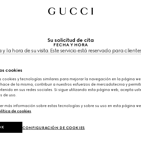
Su solicitud de cita
FECHA Y HORA
a y la hora de su visita. Este servicio está reservado para cliente
Puede unirse en el siguiente paso.
ia visitarnos?
 Heathrow Airport T2
os cookies
taría agendar su cita?
cookies y tecnologías similares para mejorar la navegación en la página web
s se muestran en la hora local de la tienda (BST) y están sujetas a la conf
ía de clientes.
 hace de la misma, contribuir a nuestros esfuerzos de mercadotecnia y permiti
tenido en sus redes sociales. Si sigue utilizando esta página web, acepta ust
 2026
ELIJA EL HORARIO*
s de uso.
er más información sobre estas tecnologías y sobre su uso en esta página we
lítica de cookies
.
OK
CONFIGURACIÓN DE COOKIES