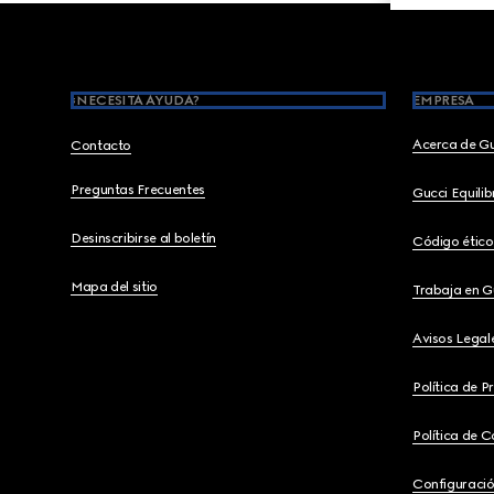
Footer
¿NECESITA AYUDA?
EMPRESA
Acerca de G
Contacto
Preguntas Frecuentes
Gucci Equili
Desinscribirse al boletín
Código ético
Mapa del sitio
Trabaja en G
Avisos Legal
Política de P
Política de C
Configuració