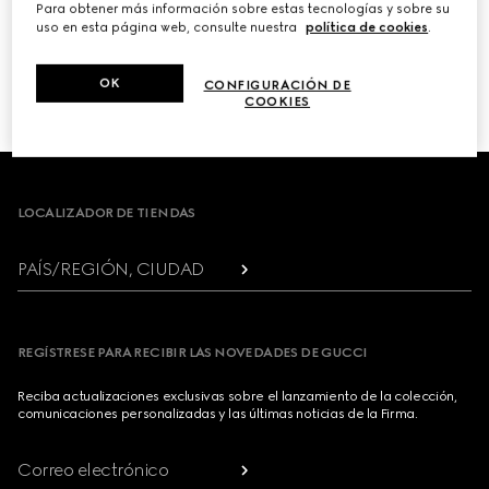
Para obtener más información sobre estas tecnologías y sobre su
uso en esta página web, consulte nuestra
política de cookies
.
PRÓXIMO
OK
CONFIGURACIÓN DE
1
/
3
COOKIES
Footer
LOCALIZADOR DE TIENDAS
PAÍS/REGIÓN, CIUDAD
REGÍSTRESE PARA RECIBIR LAS NOVEDADES DE GUCCI
Reciba actualizaciones exclusivas sobre el lanzamiento de la colección,
comunicaciones personalizadas y las últimas noticias de la Firma.
Correo electrónico