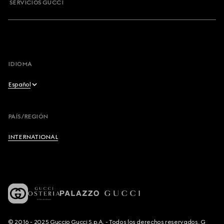
SERVICIOS GUCCI
IDIOMA
Español
English
PAÍS/REGIÓN
Français
INTERNATIONAL
Deutsch
Español
Italiano
© 2016 - 2025 Guccio Gucci S.p.A. - Todos los derechos reservados. G