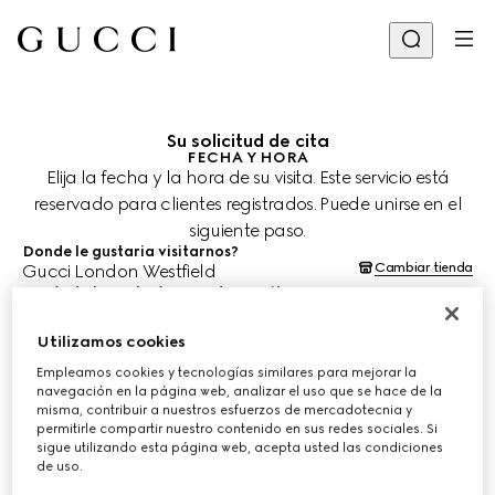
Su solicitud de cita
FECHA Y HORA
Elija la fecha y la hora de su visita. Este servicio está
reservado para clientes registrados. Puede unirse en el
siguiente paso.
Donde le gustaria visitarnos?
Cambiar tienda
Gucci London Westfield
¿Cuándo le gustaría agendar su cita?
Las fechas y horas se muestran en la hora local de la tienda (BST) y
están sujetas a la confirmación del equipo de asesoría de clientes.
Utilizamos cookies
11 ago. 2026
Empleamos cookies y tecnologías similares para mejorar la
navegación en la página web, analizar el uso que se hace de la
misma, contribuir a nuestros esfuerzos de mercadotecnia y
ELIJA EL HORARIO*
permitirle compartir nuestro contenido en sus redes sociales. Si
sigue utilizando esta página web, acepta usted las condiciones
de uso.