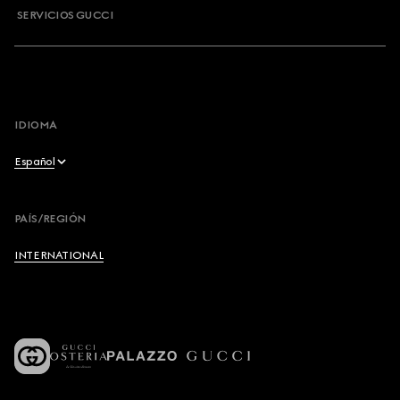
SERVICIOS GUCCI
IDIOMA
Español
English
PAÍS/REGIÓN
Français
INTERNATIONAL
Deutsch
Español
Italiano