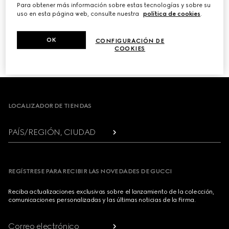
Para obtener más información sobre estas tecnologías y sobre su
uso en esta página web, consulte nuestra
política de cookies
.
PRÓXIMO
OK
CONFIGURACIÓN DE
COOKIES
1
/
3
Footer
LOCALIZADOR DE TIENDAS
PAÍS/REGIÓN, CIUDAD
REGÍSTRESE PARA RECIBIR LAS NOVEDADES DE GUCCI
Reciba actualizaciones exclusivas sobre el lanzamiento de la colección,
comunicaciones personalizadas y las últimas noticias de la Firma.
Correo electrónico