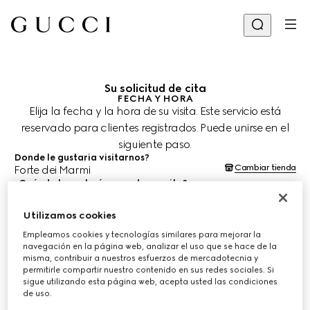
Su solicitud de cita
FECHA Y HORA
Elija la fecha y la hora de su visita. Este servicio está
reservado para clientes registrados. Puede unirse en el
siguiente paso.
Donde le gustaria visitarnos?
Cambiar tienda
Forte dei Marmi
¿Cuándo le gustaría agendar su cita?
Las fechas y horas se muestran en la hora local de la tienda (CEST)
y están sujetas a la confirmación del equipo de asesoría de
clientes.
Utilizamos cookies
7 ago. 2026
Empleamos cookies y tecnologías similares para mejorar la
navegación en la página web, analizar el uso que se hace de la
misma, contribuir a nuestros esfuerzos de mercadotecnia y
permitirle compartir nuestro contenido en sus redes sociales. Si
ELIJA EL HORARIO*
sigue utilizando esta página web, acepta usted las condiciones
de uso.