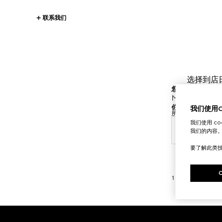
联系我们
选择到店
您想要访问哪家
MYKONOS 
你希望预约什么
我们使用Co
所示日期和时间以门
我们使用 c
2026
我们的内容
要了解此类
1
/
3
Footer