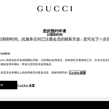
您的预约申请
日期和时间
日期和时间。此服务仅对已注册会员的顾客开放 - 您可在下一步
门店？
DOWN TOWN
时段？
okie
店所在时区 (EEST) 为准，最终需经您的客户顾问确认。
ookie 和类似技术来增强网站导航，分析网站使用情况，协助我司开展营销工作，并允许您
年8月7日
选择时间*
。继续使用本网站，即表示您同意本使用条款。
技术及其在本网站上的使用相关的更多信息，请参阅我司的
Cookie 政策
。
OK
Cookie 设置