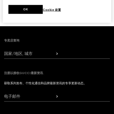
下一步
OK
Cookie 设置
1
/
3
Footer
专卖店查询
国家/地区, 城市
注册以接收GUCCI最新资讯
获取系列发布、个性化通信和品牌最新资讯的专享更新动态。
电子邮件