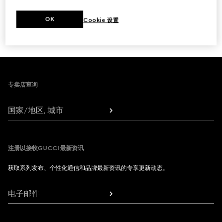
下一步
OK
Cookie 设置
1
/
3
Footer
专卖店查询
国家/地区, 城市
注册以接收GUCCI最新资讯
获取系列发布、个性化通信和品牌最新资讯的专享更新动态。
电子邮件