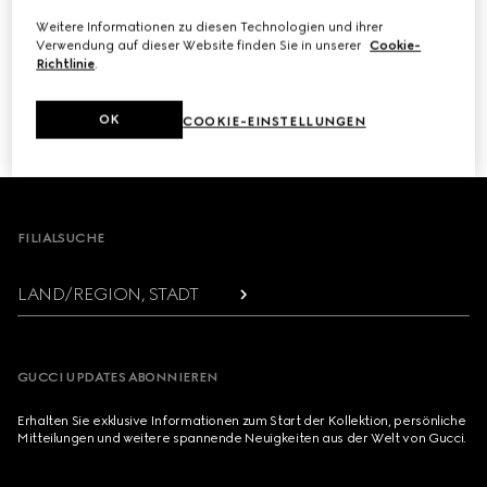
Weitere Informationen zu diesen Technologien und ihrer
Verwendung auf dieser Website finden Sie in unserer
Cookie-
Richtlinie
.
WEITER
OK
COOKIE-EINSTELLUNGEN
1
/
3
Footer
FILIALSUCHE
LAND/REGION, STADT
GUCCI UPDATES ABONNIEREN
Erhalten Sie exklusive Informationen zum Start der Kollektion, persönliche
Mitteilungen und weitere spannende Neuigkeiten aus der Welt von Gucci.