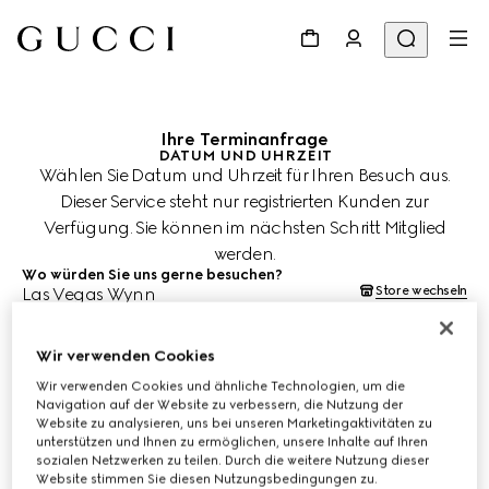
Ihre Terminanfrage
DATUM UND UHRZEIT
Wählen Sie Datum und Uhrzeit für Ihren Besuch aus.
Dieser Service steht nur registrierten Kunden zur
Verfügung. Sie können im nächsten Schritt Mitglied
werden.
Wo würden Sie uns gerne besuchen?
Store wechseln
Las Vegas Wynn
Wann würden Sie Ihren Termin gerne beantragen?
Datum und Uhrzeit werden in der Ortszeit des Stores (CST)
angezeigt und bedürfen der Bestätigung durch Ihren Kundenberater.
Wir verwenden Cookies
8. Aug. 2026
Wir verwenden Cookies und ähnliche Technologien, um die
Navigation auf der Website zu verbessern, die Nutzung der
Website zu analysieren, uns bei unseren Marketingaktivitäten zu
UHRZEIT AUSWÄHLEN*
unterstützen und Ihnen zu ermöglichen, unsere Inhalte auf Ihren
sozialen Netzwerken zu teilen. Durch die weitere Nutzung dieser
Website stimmen Sie diesen Nutzungsbedingungen zu.