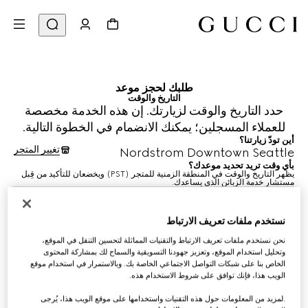
طلبك لحجز موعد
التاريخ والوقت
حدد التاريخ والوقت لزيارتك. إن هذه الخدمة مخصصة
للعملاء المسجلين؛ يمكنك الانضمام في الخطوة التالية.
أين تودّ زيارتنا؟
تغيير المتجر
Nordstrom Downtown Seattle
بأي وقت تريد تحديد موعدك؟
يظهر التاريخ والوقت في المنطقة الزمنية للمتجر (PST) ويخضعان للتأكيد من قِبل
مستشار خدمة الزبائن الذي يساعدك.
8 أغسطس 2026
نستخدم ملفات تعريف الارتباط
نحن نستخدم ملفات تعريف الارتباط والتقنيات المماثلة لتحسين التنقل في الموقع،
وتحليل استخدام الموقع، وتعزيز جهودنا التسويقية والسماح لك بمشاركة المحتوى
الخاص بنا على شبكات التواصل الاجتماعي الخاصة بك. وبالاستمرار في استخدام موقع
اختيار الوقت*
الويب هذا، فإنك توافق على شروط الاستخدام هذه.
.لمزيد من المعلومات حول هذه التقنيات واستخدامها على موقع الويب هذا، يُرجى