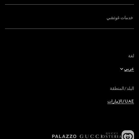
خدمات غوتشي
لغة
عربي
English
البلد/المنطقة
عربي
UAE/الإمارات
Français
Deutsch