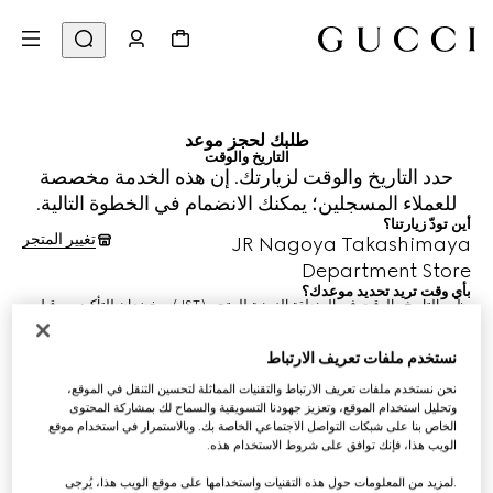
طلبك لحجز موعد
التاريخ والوقت
حدد التاريخ والوقت لزيارتك. إن هذه الخدمة مخصصة
للعملاء المسجلين؛ يمكنك الانضمام في الخطوة التالية.
أين تودّ زيارتنا؟
تغيير المتجر
JR Nagoya Takashimaya
Department Store
بأي وقت تريد تحديد موعدك؟
يظهر التاريخ والوقت في المنطقة الزمنية للمتجر (JST) ويخضعان للتأكيد من قِبل
مستشار خدمة الزبائن الذي يساعدك.
10 أغسطس 2026
نستخدم ملفات تعريف الارتباط
نحن نستخدم ملفات تعريف الارتباط والتقنيات المماثلة لتحسين التنقل في الموقع،
وتحليل استخدام الموقع، وتعزيز جهودنا التسويقية والسماح لك بمشاركة المحتوى
الخاص بنا على شبكات التواصل الاجتماعي الخاصة بك. وبالاستمرار في استخدام موقع
الويب هذا، فإنك توافق على شروط الاستخدام هذه.
اختيار الوقت*
.لمزيد من المعلومات حول هذه التقنيات واستخدامها على موقع الويب هذا، يُرجى