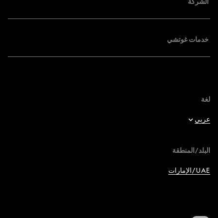
الشركة
خدمات غوتشي
لغة
عربي
English
البلد/المنطقة
عربي
UAE/الإمارات
Français
Deutsch