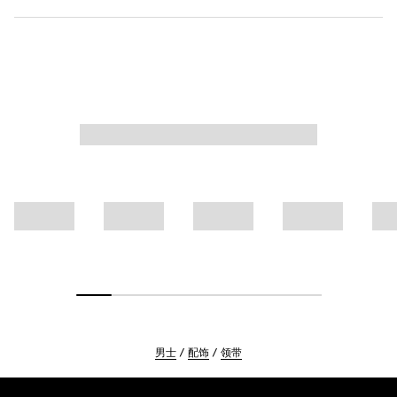
男士
配饰
领带
Footer