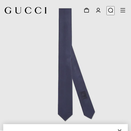
1
/
4