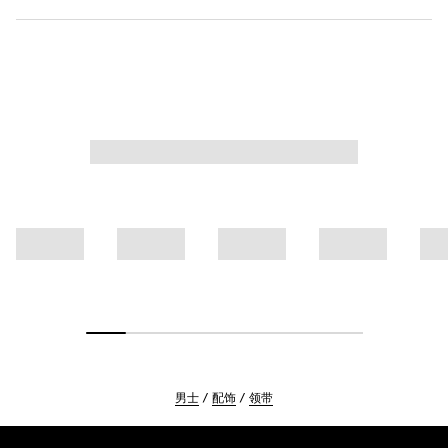
男士
配饰
领带
Footer