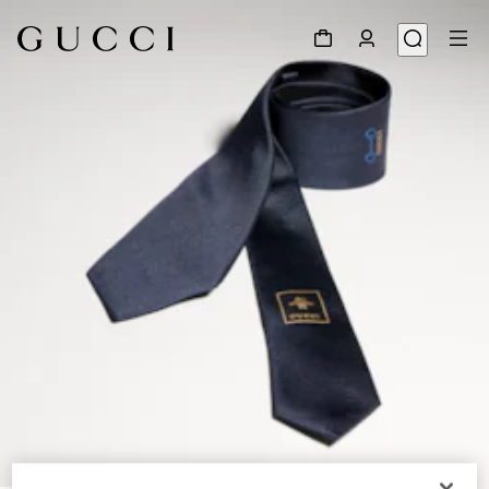
1
/
3