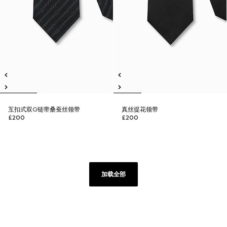
互扣式双G链带桑蚕丝领带
真丝提花领带
£200
£200
加载全部