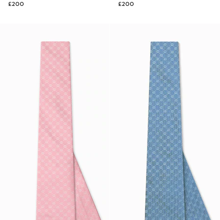
£200
£200