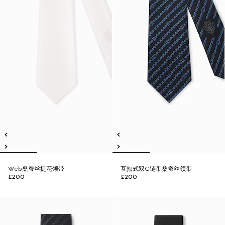
Web桑蚕丝提花领带
互扣式双G链带桑蚕丝领带
£200
£200