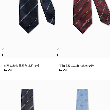
斜纹马衔扣桑蚕丝提花领带
互扣式双G马衔扣真丝腰带
£200
£200