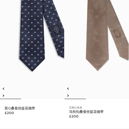
官网已售罄
双G桑蚕丝提花领带
马衔扣桑蚕丝提花领带
£200
£200