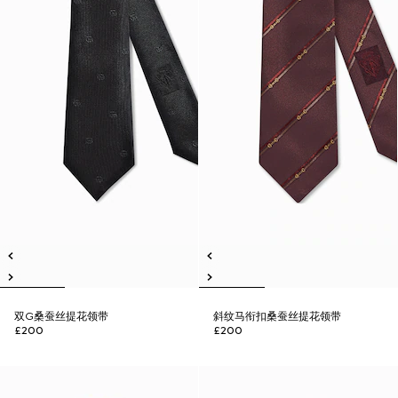
双G桑蚕丝提花领带
斜纹马衔扣桑蚕丝提花领带
£200
£200