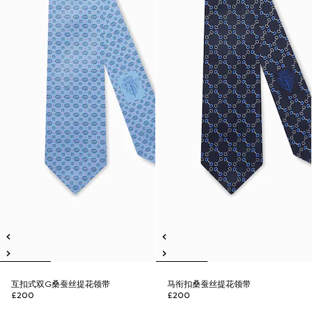
互扣式双G桑蚕丝提花领带
马衔扣桑蚕丝提花领带
£200
£200