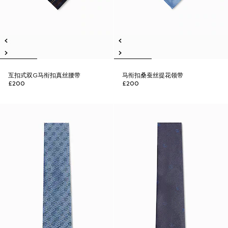
互扣式双G马衔扣真丝腰带
马衔扣桑蚕丝提花领带
£200
£200