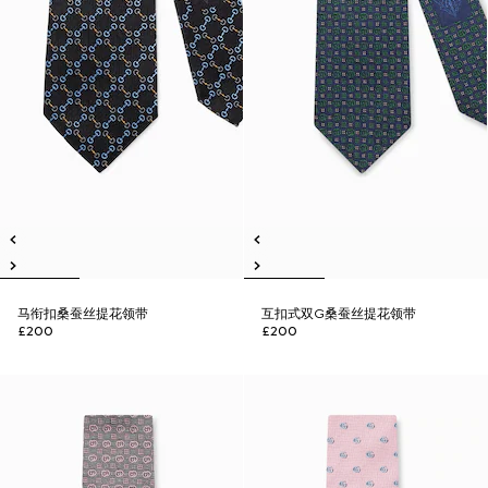
马衔扣桑蚕丝提花领带
互扣式双G桑蚕丝提花领带
£200
£200