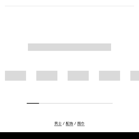
男士
配饰
围巾
Footer