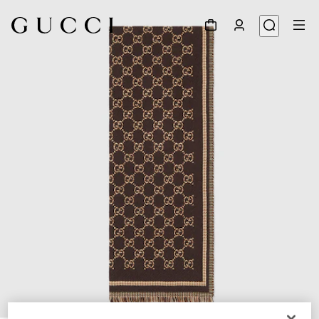
1
/
3