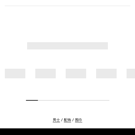
男士
配饰
围巾
Footer