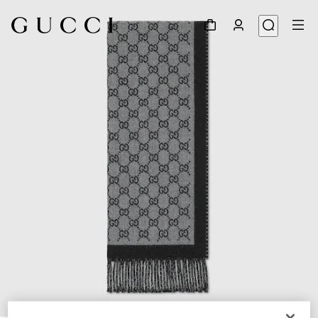
1
/
2