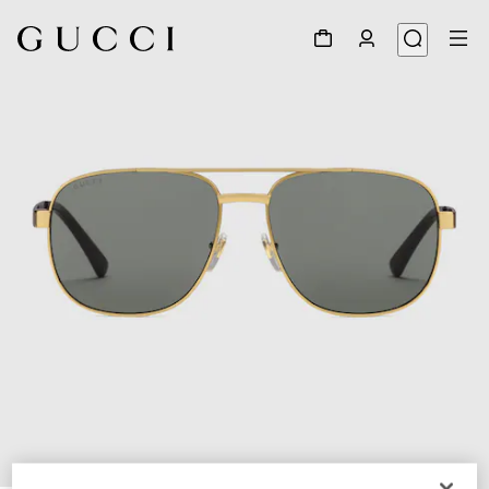
1
/
3