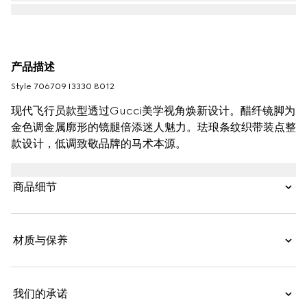
产品描述
Style ‎706709 I3330 8012
现代飞行员款型透过Gucci美学视角焕新设计。醋纤镜脚为
金色调金属廓形的镜腿倍添迷人魅力。珐琅条纹织带装点整
款设计，低调致敬品牌的马术本源。
商品细节
材质与保养
我们的承诺