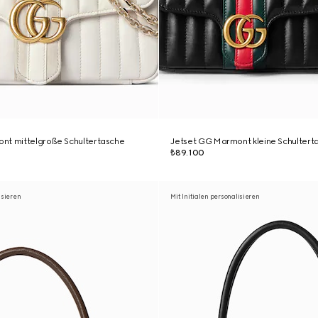
nt mittelgroße Schultertasche
Jetset GG Marmont kleine Schultert
₺89.100
isieren
Mit Initialen personalisieren