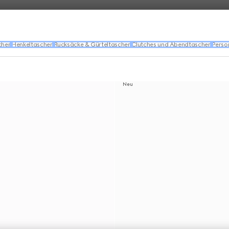
chen
Henkeltaschen
Rucksäcke & Gürteltaschen
Clutches und Abendtaschen
Perso
Neu