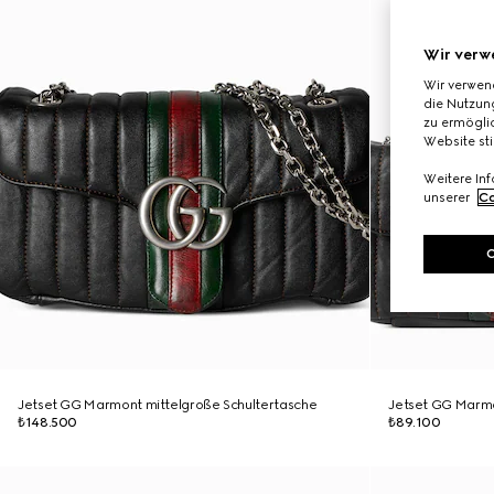
Wir verw
Wir verwen
die Nutzung
zu ermöglic
Website st
Weitere In
unserer
Co
Jetset GG Marmont mittelgroße Schultertasche
Jetset GG Marmo
₺148.500
₺89.100