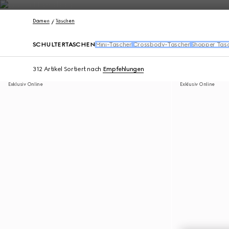
Kontakt
Damen
Taschen
SCHULTERTASCHEN
Mini-Taschen
Crossbody-Taschen
Shopper Tas
312 Artikel
Sortiert nach
Empfehlungen
Exklusiv Online
Exklusiv Online