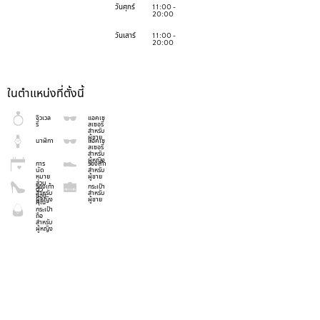
วันศุกร์
11:00 -
20:00
วันเสาร์
11:00 -
20:00
ในตำแหน่งที่ตั้งนี้
จิวเวล
แอคเซ
รี่
สเซอรี่
สำหรับ
ผู้ชาย
นาฬิกา
แอคเซ
สเซอรี่
สำหรับ
ผู้หญิง
การ
รองเท้า
นัด
สำหรับ
หมาย
ผู้ชาย
ส่วน
รองเท้า
กระเป๋า
ตัว
สำหรับ
สำหรับ
ของ
ผู้หญิง
ผู้ชาย
คุณ
กระเป๋า
ถือ
สำหรับ
ผู้หญิง