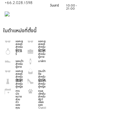
+66.2.028.1598
วันเสาร์
10:00 -
21:00
ในตำแหน่งที่ตั้งนี้
แอคเซ
แอคเซ
สเซอรี่
สเซอรี่
สำหรับ
สำหรับ
ผู้ชาย
ผู้หญิง
จิวเวล
กระเป๋า
รี่
สำหรับ
ผู้ชาย
รองเท้า
นาฬิกา
สำหรับ
ผู้ชาย
แอคเซ
กระเป๋า
สเซอรี่
ถือ
สำหรับ
สำหรับ
ผู้หญิง
ผู้หญิง
เสื้อผ้า
รองเท้า
สำหรับ
สำหรับ
ผู้หญิง
ผู้หญิง
การ
คอล
นัด
เล็กชั่น
หมาย
สำหรับ
ส่วน
สัตว์
ตัว
เลี้ยง
ของ
ของ
คุณ
Gucci