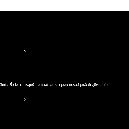
รติดต่อเพื่อส่งข่าวสารสุดพิเศษ และข่าวสารล่าสุดจากแบรนด์สุดเอ็กซ์คลูซีฟก่อนใคร