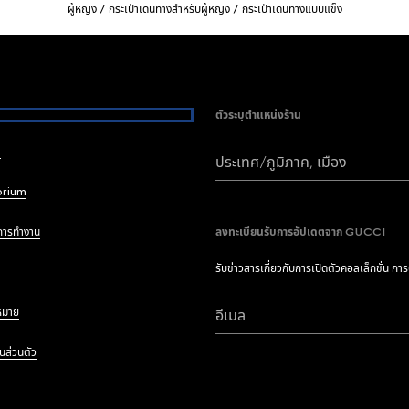
ผู้หญิง
กระเป๋าเดินทางสำหรับผู้หญิง
กระเป๋าเดินทางแบบแข็ง
ตัวระบุตำแหน่งร้าน
i
ประเทศ/ภูมิภาค, เมือง
brium
การทำงาน
ลงทะเบียนรับการอัปเดตจาก GUCCI
รับข่าวสารเกี่ยวกับการเปิดตัวคอลเล็กชั่น กา
หมาย
อีเมล
นส่วนตัว