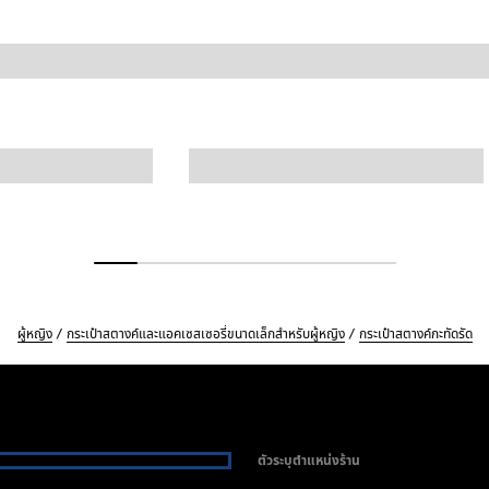
ผู้หญิง
กระเป๋าสตางค์และแอคเซสเซอรี่ขนาดเล็กสำหรับผู้หญิง
กระเป๋าสตางค์กะทัดรัด
ตัวระบุตำแหน่งร้าน