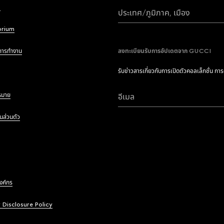
i
ประเทศ/ภูมิภาค, เมือง
brium
การทำงาน
ลงทะเบียนรับการอัปเดตจาก GUCCI
รับข่าวสารเกี่ยวกับการเปิดตัวคอลเล็กชั่น กา
หมาย
อีเมล
นส่วนตัว
องค์กร
y Disclosure Policy