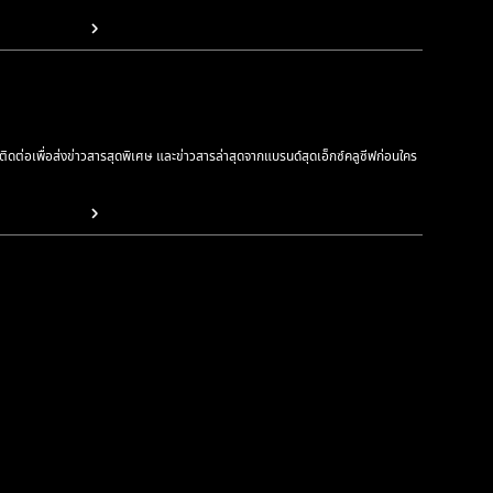
รติดต่อเพื่อส่งข่าวสารสุดพิเศษ และข่าวสารล่าสุดจากแบรนด์สุดเอ็กซ์คลูซีฟก่อนใคร