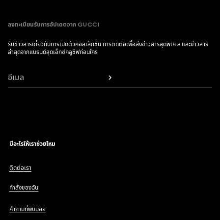
ลงทะเบียนรับการอัปเดตจาก GUCCI
รับข่าวสารเกี่ยวกับการเปิดตัวคอลเล็กชั่น การติดต่อเพื่อส่งข่าวสารสุดพิเศษ และข่าวสาร
ล่าสุดจากแบรนด์สุดเอ็กซ์คลูซีฟก่อนใคร
อีเมล
มีอะไรให้เราช่วยไหม
ติดต่อเรา
คำสั่งของฉัน
คำถามที่พบบ่อย