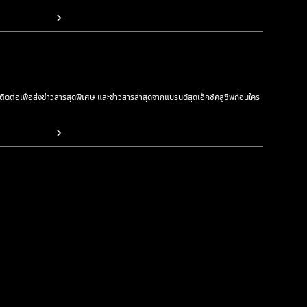
รติดต่อเพื่อส่งข่าวสารสุดพิเศษ และข่าวสารล่าสุดจากแบรนด์สุดเอ็กซ์คลูซีฟก่อนใคร