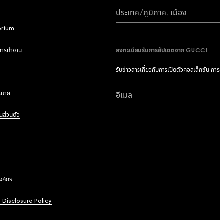
i
ประเทศ/ภูมิภาค, เมือง
brium
การทำงาน
ลงทะเบียนรับการอัปเดตจาก GUCCI
รับข่าวสารเกี่ยวกับการเปิดตัวคอลเล็กชั่น กา
หมาย
อีเมล
นส่วนตัว
องค์กร
y Disclosure Policy