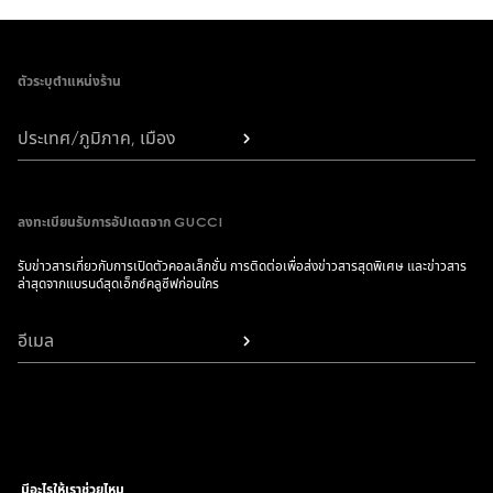
Footer
ตัวระบุตำแหน่งร้าน
ประเทศ/ภูมิภาค, เมือง
ลงทะเบียนรับการอัปเดตจาก GUCCI
รับข่าวสารเกี่ยวกับการเปิดตัวคอลเล็กชั่น การติดต่อเพื่อส่งข่าวสารสุดพิเศษ และข่าวสาร
ล่าสุดจากแบรนด์สุดเอ็กซ์คลูซีฟก่อนใคร
อีเมล
มีอะไรให้เราช่วยไหม