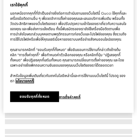
เราใช้คุกกี้
กระเป๋า Metallic evening bag with charm
นอกเหนือจากคุกกี้ที่จำเป็นอย่างยิ่งต่อการดำเนินงานของเว็บไซต์นี้ Gucci ใช้คุกกี้และ
฿181,500
เครื่องมือติดตามอื่น ๆ เพื่อจดจำการตั้งค่าของคุณและเสนอบริการเพิ่มเติม พร้อมทั้ง
ตัวแปร
ตาข่าย GG สีดำและสีเงิน
วัดประสิทธิภาพของเว็บไซต์ของเรา เพื่อปรับปรุงความเข้าใจของเราเกี่ยวกับความสนใจ
ของคุณ และเพื่อส่งการแจ้งเตือน ทั้งนี้พันธมิตรของเรายังใช้เครื่องมือติดตามเพื่อ
การนำส่งโฆษณาส่วนบุคคลตามพฤติกรรมการท่องเว็บและโปรไฟล์ของคุณ ซึ่งรวมถึง
การใช้โปรไฟล์หรือเพื่อให้คุณแชร์เนื้อหาของเราบนเครือข่ายสังคมออนไลน์ของคุณ.
คุณสามารถคลิกที่ "ยอมรับคุกกี้ทั้งหมด" เพื่อยินยอมการใช้งานที่กล่าวถึงข้างต้น
คลิก "การตั้งค่าคุกกี้" เพื่อกำหนดค่าตัวเลือกของคุณ หรือคลิกที่ปุ่ม "ปฏิเสธคุกกี้
ทั้งหมด" เพื่อปฏิเสธคุกกี้เสริมทั้งหมด คุณสามารถเปลี่ยนการตั้งค่าของคุณ และโดย
เฉพาะอย่างยิ่งเพิกถอนความยินยอมของคุณบนเว็บไซต์ของเราได้ตลอดเวลา
สำหรับข้อมูลเพิ่มเติมเกี่ยวกับเทคโนโลยีเหล่านี้และการใช้งานบนเว็บไซต์นี้ โปรดดู ของ
เรา
นโยบายคุกกี้
ยอมรับคุกกี้ทั้งหมด
การตั้งค่าคุกกี้