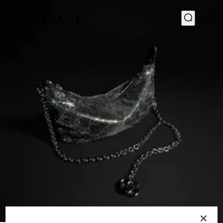
1
/
9