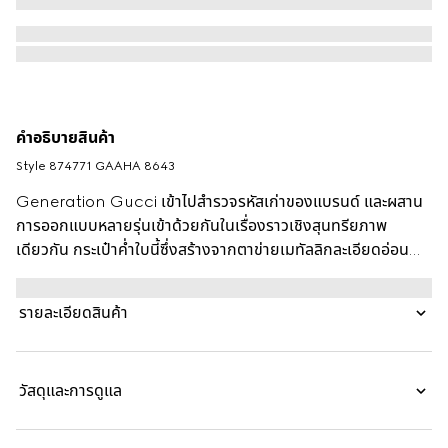
คำอธิบายสินค้า
Style ‎874771 GAAHA 8643
Generation Gucci เข้าไปสำรวจรหัสเก่าของแบรนด์ และผสาน
การออกแบบหลายรุ่นเข้าด้วยกันในเรื่องราวเชิงสุนทรียภาพ
เดียวกัน กระเป๋าค่ำใบนี้ซึ่งสร้างจากตาข่ายเมทัลลิกละเอียดอ่อน
พร้อมรายละเอียดเอกลักษณ์ เหมาะสำหรับการพกพาของจำเป็น
สายสะพายโซ่พร้อมชาร์มดับเบิล G ที่สามารถสวมใส่บนไหล่หรือเป็น
รายละเอียดสินค้า
หูจับด้านบนได้
วัสดุและการดูแล