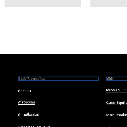
Footer
มีอะไรให้เราช่วยไหม
บริษัท
เกี่ยวกับ Gucc
ติดต่อเรา
คำสั่งของฉัน
Gucci Equili
คำถามที่พบบ่อย
จรรยาบรรณใน