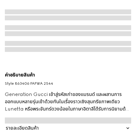
คำอธิบายสินค้า
Style ‎863406 FAFWA 2544
Generation Gucci เข้าสู่รหัสเก่าของแบรนด์ และผสานการ
ออกแบบหลายรุ่นเข้าด้วยกันในเรื่องราวเชิงสุนทรียภาพเดียว
Lunetta หรือพระจันทร์ดวงน้อยในภาษาอิตาลีได้รับการนิยามด้วย
รูปทรงพระจันทร์เสี้ยวและสไตล์แบบยูนิเซ็กส์ สไตล์นี้รังสรรค์ด้วย
ผ้าแคนวาส GG และสามารถสะพายข้างด้วยสายแบบถอดออกได้
รายละเอียดสินค้า
หรือสะพายไหล่ก็ได้