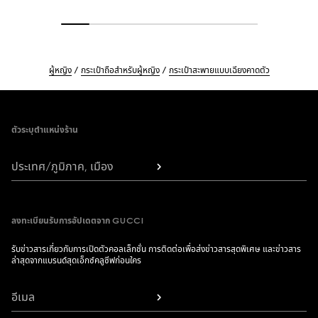
ผู้หญิง
กระเป๋าถือสำหรับผู้หญิง
กระเป๋าสะพายแบบเฉียงคาดตัว
Footer
ตัวระบุตำแหน่งร้าน
ประเทศ/ภูมิภาค, เมือง
ลงทะเบียนรับการอัปเดตจาก GUCCI
รับข่าวสารเกี่ยวกับการเปิดตัวคอลเล็กชั่น การติดต่อเพื่อส่งข่าวสารสุดพิเศษ และข่าวสาร
ล่าสุดจากแบรนด์สุดเอ็กซ์คลูซีฟก่อนใคร
อีเมล