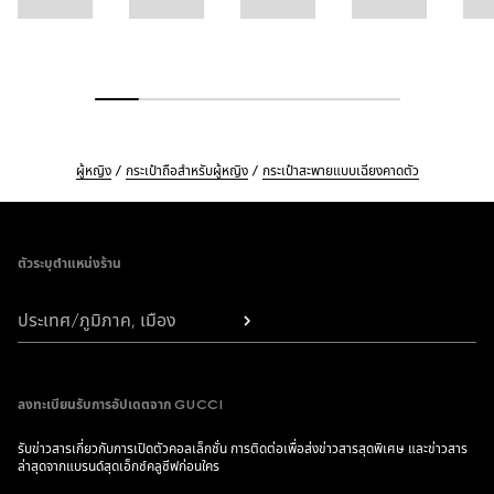
ผู้หญิง
กระเป๋าถือสำหรับผู้หญิง
กระเป๋าสะพายแบบเฉียงคาดตัว
Footer
ตัวระบุตำแหน่งร้าน
ประเทศ/ภูมิภาค, เมือง
ลงทะเบียนรับการอัปเดตจาก GUCCI
รับข่าวสารเกี่ยวกับการเปิดตัวคอลเล็กชั่น การติดต่อเพื่อส่งข่าวสารสุดพิเศษ และข่าวสาร
ล่าสุดจากแบรนด์สุดเอ็กซ์คลูซีฟก่อนใคร