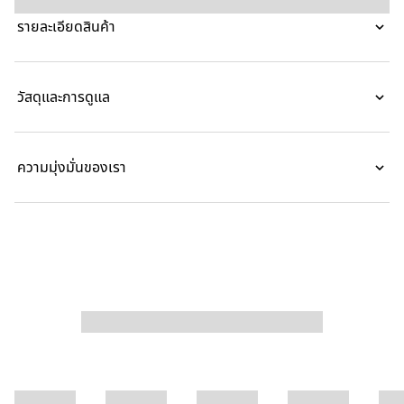
สร้างความแตกต่างของแต่ละสไตล์เพื่อให้ได้รูปทรงที่ไม่ซ้ำกัน รูป
รายละเอียดสินค้า
ทรงนี้สร้างขึ้นจากผ้าแคนวาส GG ซิกเนเจอร์
วัสดุและการดูแล
ความมุ่งมั่นของเรา