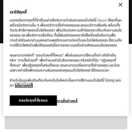
เราใช้คุกกี้
นอกเหนือจากคุกกี้ที่จำเป็นอย่างยิ่งต่อการดำเนินงานของเว็บไซต์นี้ Gucci ใช้คุกกี้และ
เครื่องมือติดตามอื่น ๆ เพื่อจดจำการตั้งค่าของคุณและเสนอบริการเพิ่มเติม พร้อมทั้ง
วัดประสิทธิภาพของเว็บไซต์ของเรา เพื่อปรับปรุงความเข้าใจของเราเกี่ยวกับความสนใจ
1
/
11
ของคุณ และเพื่อส่งการแจ้งเตือน ทั้งนี้พันธมิตรของเรายังใช้เครื่องมือติดตามเพื่อ
การนำส่งโฆษณาส่วนบุคคลตามพฤติกรรมการท่องเว็บและโปรไฟล์ของคุณ ซึ่งรวมถึง
การใช้โปรไฟล์หรือเพื่อให้คุณแชร์เนื้อหาของเราบนเครือข่ายสังคมออนไลน์ของคุณ.
กระเป๋า Dionysus medium shoulder bag
คุณสามารถคลิกที่ "ยอมรับคุกกี้ทั้งหมด" เพื่อยินยอมการใช้งานที่กล่าวถึงข้างต้น
฿109,000
คลิก "การตั้งค่าคุกกี้" เพื่อกำหนดค่าตัวเลือกของคุณ หรือคลิกที่ปุ่ม "ปฏิเสธคุกกี้
ตัวแปร
ผ้าแคนวาส GG สีทรายและสีน้ำตาล
ทั้งหมด" เพื่อปฏิเสธคุกกี้เสริมทั้งหมด คุณสามารถเปลี่ยนการตั้งค่าของคุณ และโดย
เฉพาะอย่างยิ่งเพิกถอนความยินยอมของคุณบนเว็บไซต์ของเราได้ตลอดเวลา
สำหรับข้อมูลเพิ่มเติมเกี่ยวกับเทคโนโลยีเหล่านี้และการใช้งานบนเว็บไซต์นี้ โปรดดู ของ
เรา
นโยบายคุกกี้
ยอมรับคุกกี้ทั้งหมด
การตั้งค่าคุกกี้