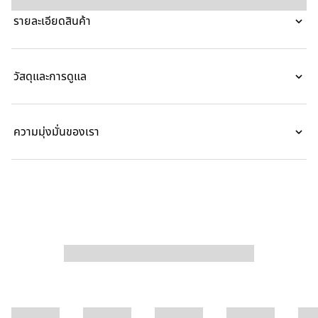
สายสายโซ่ใหม่เสริมสร้างความแตกต่างของแต่ละสไตล์เพื่อให้ได้รูป
รายละเอียดสินค้า
ลักษณ์ที่ไม่ซ้ำกัน
วัสดุและการดูแล
ความมุ่งมั่นของเรา