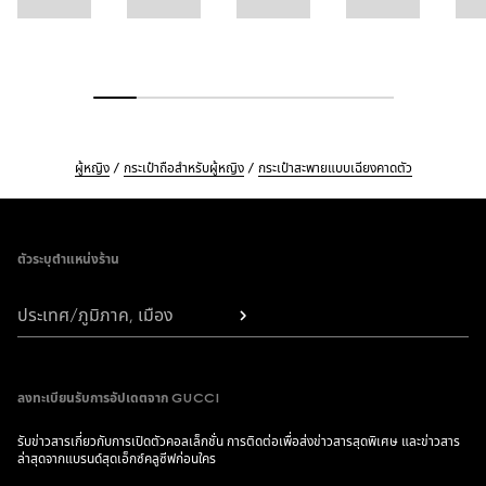
ผู้หญิง
กระเป๋าถือสำหรับผู้หญิง
กระเป๋าสะพายแบบเฉียงคาดตัว
Footer
ตัวระบุตำแหน่งร้าน
ประเทศ/ภูมิภาค, เมือง
ลงทะเบียนรับการอัปเดตจาก GUCCI
รับข่าวสารเกี่ยวกับการเปิดตัวคอลเล็กชั่น การติดต่อเพื่อส่งข่าวสารสุดพิเศษ และข่าวสาร
ล่าสุดจากแบรนด์สุดเอ็กซ์คลูซีฟก่อนใคร