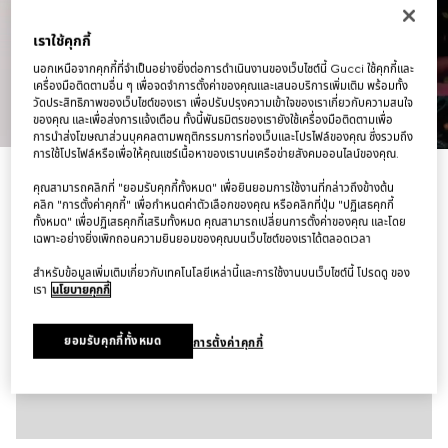
เราใช้คุกกี้
นอกเหนือจากคุกกี้ที่จำเป็นอย่างยิ่งต่อการดำเนินงานของเว็บไซต์นี้ Gucci ใช้คุกกี้และ
เครื่องมือติดตามอื่น ๆ เพื่อจดจำการตั้งค่าของคุณและเสนอบริการเพิ่มเติม พร้อมทั้ง
วัดประสิทธิภาพของเว็บไซต์ของเรา เพื่อปรับปรุงความเข้าใจของเราเกี่ยวกับความสนใจ
1
/
10
ของคุณ และเพื่อส่งการแจ้งเตือน ทั้งนี้พันธมิตรของเรายังใช้เครื่องมือติดตามเพื่อ
การนำส่งโฆษณาส่วนบุคคลตามพฤติกรรมการท่องเว็บและโปรไฟล์ของคุณ ซึ่งรวมถึง
การใช้โปรไฟล์หรือเพื่อให้คุณแชร์เนื้อหาของเราบนเครือข่ายสังคมออนไลน์ของคุณ.
กระเป๋า Dionysus medium shoulder bag
คุณสามารถคลิกที่ "ยอมรับคุกกี้ทั้งหมด" เพื่อยินยอมการใช้งานที่กล่าวถึงข้างต้น
฿117,000
คลิก "การตั้งค่าคุกกี้" เพื่อกำหนดค่าตัวเลือกของคุณ หรือคลิกที่ปุ่ม "ปฏิเสธคุกกี้
ตัวแปร
หนังสีแดง
ทั้งหมด" เพื่อปฏิเสธคุกกี้เสริมทั้งหมด คุณสามารถเปลี่ยนการตั้งค่าของคุณ และโดย
เฉพาะอย่างยิ่งเพิกถอนความยินยอมของคุณบนเว็บไซต์ของเราได้ตลอดเวลา
สำหรับข้อมูลเพิ่มเติมเกี่ยวกับเทคโนโลยีเหล่านี้และการใช้งานบนเว็บไซต์นี้ โปรดดู ของ
เรา
นโยบายคุกกี้
ยอมรับคุกกี้ทั้งหมด
การตั้งค่าคุกกี้