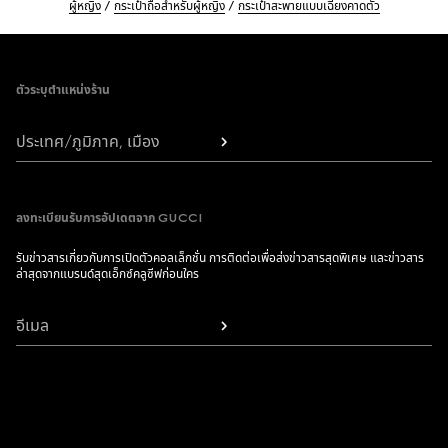
ผู้หญิง
กระเป๋าถือสำหรับผู้หญิง
กระเป๋าสะพายแบบเฉียงคาดตัว
Footer
ตัวระบุตำแหน่งร้าน
ประเทศ/ภูมิภาค, เมือง
ลงทะเบียนรับการอัปเดตจาก GUCCI
รับข่าวสารเกี่ยวกับการเปิดตัวคอลเล็กชั่น การติดต่อเพื่อส่งข่าวสารสุดพิเศษ และข่าวสาร
ล่าสุดจากแบรนด์สุดเอ็กซ์คลูซีฟก่อนใคร
อีเมล