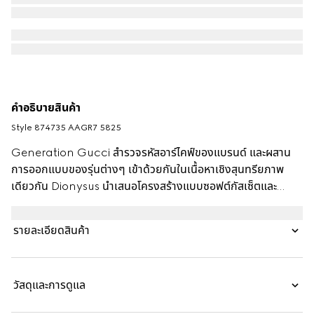
คำอธิบายสินค้า
Style ‎874735 AAGR7 5825
Generation Gucci สำรวจรหัสอาร์ไคฟ์ของแบรนด์ และผสาน
การออกแบบของรุ่นต่างๆ เข้าด้วยกันในเนื้อหาเชิงสุนทรียภาพ
เดียวกัน Dionysus นำเสนอโครงสร้างแบบซอฟต์กัสเซ็ตและ
ฮาร์ดแวร์สองโทน การตกแต่งโลหะของไทเกอร์เฮดสัญลักษณ์และ
สายสายโซ่ใหม่เสริมสร้างความแตกต่างของแต่ละสไตล์เพื่อให้ได้รูป
รายละเอียดสินค้า
ลักษณ์ที่ไม่ซ้ำกัน
วัสดุและการดูแล